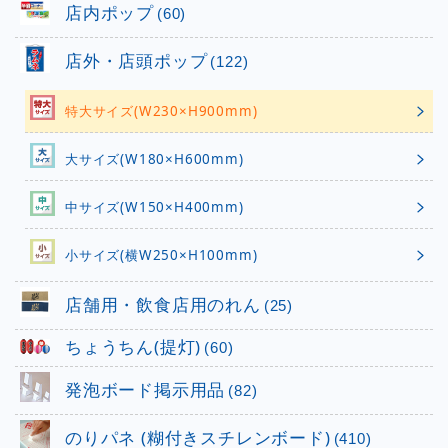
店内ポップ
(60)
店外・店頭ポップ
(122)
特大サイズ(W230×H900mm)
大サイズ(W180×H600mm)
中サイズ(W150×H400mm)
小サイズ(横W250×H100mm)
店舗用・飲食店用のれん
(25)
ちょうちん(提灯)
(60)
発泡ボード掲示用品
(82)
のりパネ (糊付きスチレンボード)
(410)