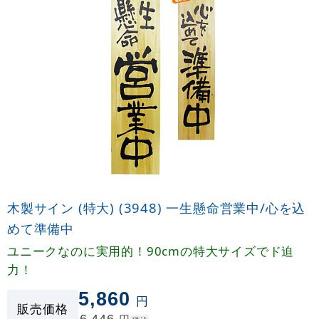
木製サイン (特大) (3948) 一生懸命営業中/心を込
めて準備中
ユニークなのに実用的！90cmの特大サイズでド迫
力！
5,860
円
販売価格
6,446
円