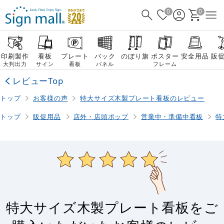
0
0
印刷製作
看板
プレート
バック
のぼり旗
ポスター
安全用品
販
大判出力
サイン
看板
パネル
フレーム
レビューTop
トップ
お客様の声
特大サイズ木製プレート看板のレビュー
トップ
販促用品
店外・店頭ポップ
営業中・準備中看板
特
特大サイズ木製プレート看板をご