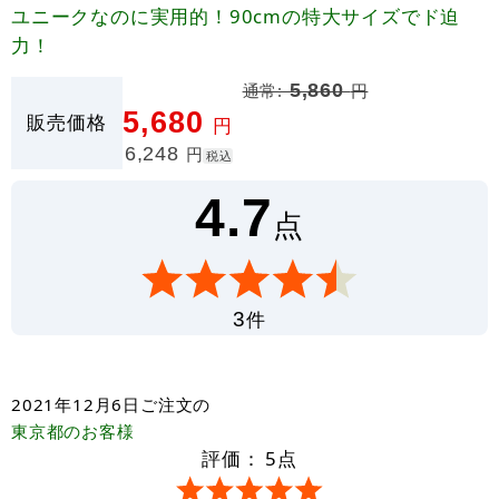
ユニークなのに実用的！90cmの特大サイズでド迫
力！
通常:
5,860
円
5,680
販売価格
円
6,248
円
税込
4.7
点
件
3
2021年12月6日
ご注文の
東京都
のお客様
評価：
5
点