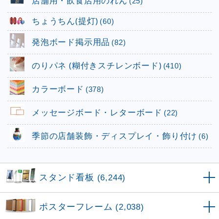
店舗用・飲食店用のれん
(25)
ちょうちん(提灯)
(60)
発泡ボード掲示用品
(82)
のりパネ (糊付きスチレンボード)
(410)
カラーボード
(378)
メッセージボード・レターボード
(22)
季節の店舗装飾・ディスプレイ・飾り付け
(6)
スタンド看板
(6,244)
ポスターフレーム
(2,038)