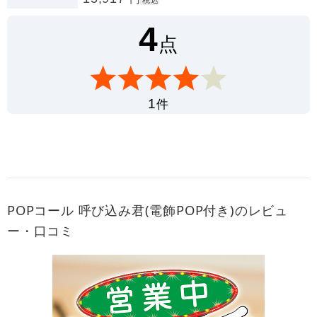
4
点
件
1
POPコール 呼び込み君(電飾POP付き)のレビュ
ー・口コミ