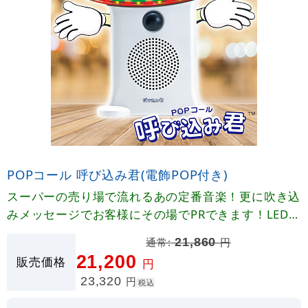
POPコール 呼び込み君(電飾POP付き)
スーパーの売り場で流れるあの定番音楽！更に吹き込
みメッセージでお客様にその場でPRできます！LEDが
点滅するアイキャッチにも優れたPOP付き。
通常:
21,860
円
21,200
販売価格
円
23,320
円
税込