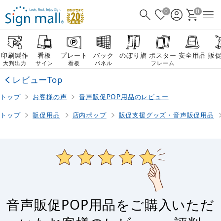
0
0
印刷製作
看板
プレート
バック
のぼり旗
ポスター
安全用品
販
大判出力
サイン
看板
パネル
フレーム
レビューTop
トップ
お客様の声
音声販促POP用品のレビュー
トップ
販促用品
店内ポップ
販促支援グッズ・音声販促用品
音声販促POP用品をご購入いただ