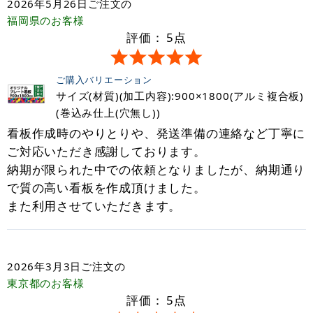
2026年5月26日
ご注文の
福岡県
のお客様
評価：
5
点
ご購入バリエーション
サイズ(材質)(加工内容):900×1800(アルミ複合板)
(巻込み仕上(穴無し))
看板作成時のやりとりや、発送準備の連絡など丁寧に
ご対応いただき感謝しております。
納期が限られた中での依頼となりましたが、納期通り
で質の高い看板を作成頂けました。
また利用させていただきます。
2026年3月3日
ご注文の
東京都
のお客様
評価：
5
点