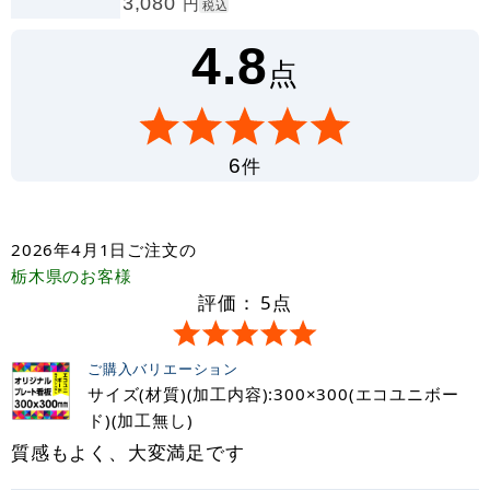
3,080
円
税込
4.8
点
件
6
2026年4月1日
ご注文の
栃木県
のお客様
評価：
5
点
ご購入バリエーション
サイズ(材質)(加工内容):300×300(エコユニボー
ド)(加工無し)
質感もよく、大変満足です