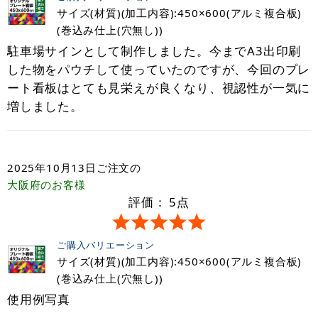
サイズ(材質)(加工内容):450×600(アルミ複合板)
(巻込み仕上(穴無し))
駐車場サインとして制作しました。今までA3出印刷
した物をパウチして使っていたのですが、今回のプレ
ート看板はとても見栄えが良くなり、視認性が一気に
増しました。
2025年10月13日
ご注文の
大阪府
のお客様
評価：
5
点
ご購入バリエーション
サイズ(材質)(加工内容):450×600(アルミ複合板)
(巻込み仕上(穴無し))
使用例写真