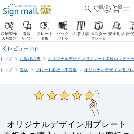
0
0
印刷製作
看板
プレート
バック
のぼり旗
ポスター
安全用品
販
大判出力
サイン
看板
パネル
フレーム
レビューTop
トップ
お客様の声
オリジナルデザイン用プレート看板のレビュ
トップ
看板
プレート看板・平看板
オリジナルデザイン用プレ
オリジナルデザイン用プレート