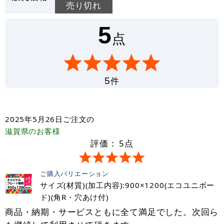
売り切れ
5
点
件
5
2025年5月26日
ご注文の
滋賀県
のお客様
評価：
5
点
ご購入バリエーション
サイズ(材質)(加工内容):900×1200(エコユニボー
ド)(角R・穴あけ付)
商品・納期・サービスともに全て満足でした。次回ら