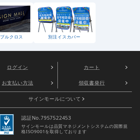
ーブルクロス
別注イスカバー
ログイン
カート
お支払い方法
領収書発行
サインモールについて
認証No.
7957522453
サインモールは品質マネジメントシステムの国際規
格ISO9001を取得しております