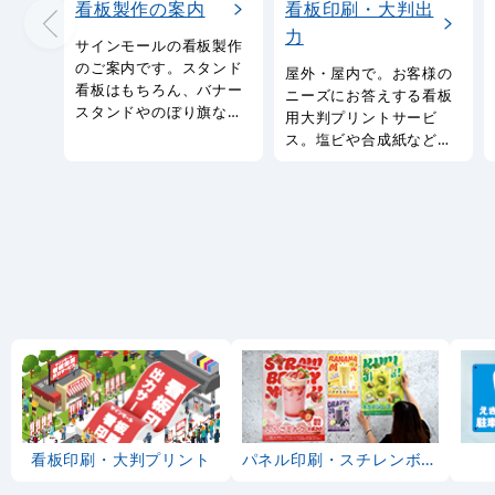
看板製作の案内
看板印刷・大判出
力
サインモールの看板製作
のご案内です。スタンド
屋外・屋内で。お客様の
看板はもちろん、バナー
ニーズにお答えする看板
スタンドやのぼり旗など
用大判プリントサービ
幅広い種類の看板を製作
ス。塩ビや合成紙など看
しております。
板用シートや大判ポスタ
ーの印刷を承ります。
看板印刷・大判プリント
パネル印刷・スチレンボード