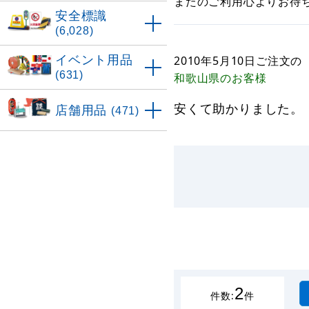
またのご利用心よりお待
安全標識
(6,028)
イベント用品
2010年5月10日
ご注文の
(631)
和歌山県
のお客様
安くて助かりました。
店舗用品
(471)
2
件数:
件