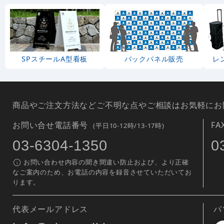
SPスチールA型看板
バックパネル販売
レ
商品やご注文方法などご不明な点やご相談はお気軽にお
お問い合せ電話番号
F
(平日10-12時/13-17時)
03-6304-1350
0
お問い合わせ内容の聞き間違い防止および、より正確
なご案内のため、お電話の内容を録音させていただいてお
ります。
代表メールアドレス
パ