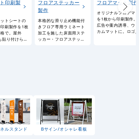
ト印刷製
フロアステッカー
フロアマット製作
製作
オリジナルフロアマ
を1枚から印刷製作。
ネットシートの
本格的な滑り止め機能付
広告や案内誘導、ウ
印刷製作を1枚
きフロア専用ラミネート
カムマットに。ロゴ
価格で。屋外
加工を施した床面用ステ
やQRコード・輪郭カ
も貼り付けられ
ッカー・フロアステッカ
にも対応。
ットシート印刷
ーをオリジナルデザイン
ビス。
で。
パネルスタンド
Bサイン/オシャレ看板