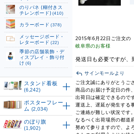
のりパネ (糊付きス
チレンボード)
(410)
カラーボード
(378)
メッセージボード・
2015年6月22日
ご注文の
レターボード
(22)
岐阜県
のお客様
季節の店舗装飾・デ
ィスプレイ・飾り付
発送日も必要ですが、
け
(6)
サインモールより
ご注文誠にありがとうご
スタンド看板
商品のお届け予定日の件
(6,242)
出荷日は確定できるので
ポスターフレー
運送上、遅延が発生する
ム
(2,034)
ご連絡が難しい状況です
なるべく出荷場所の都道
のぼり旗
努めて参りますので、よ
(1,902)