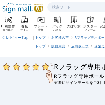
検索
印刷製作
看板
プレート
バック
のぼり旗
ポスター
安
大判出力
サイン
看板
パネル
フレーム
レビューTop
|
トップ
お客様の声
Rフラッグ専用ポ
トップ
販促用品
店内ポップ
店舗ミ
Rフラッグ専用
Rフラッグ専用ポー
実際にサインモールをご利