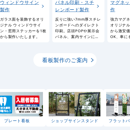
ウィンドウサイン
パネル印刷・スチ
マグネッ
製作
レンボード製作
作
ガラス面を装飾するオリ
反りに強い7mm厚スチレ
強力マグ
ジナル ウィンドウサイ
ンボードへのダイレクト
オリジナル
ン・窓用ステッカーを1枚
印刷。店頭POPや展示会
から激安
から製作いたします。
パネル、案内サインに最
OK、車に
適なパネルを1枚から製作
るマグネ
いたします。
製作サー
看板製作のご案内
プレート看板
ショップサインスタンド
フラット