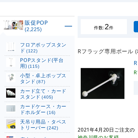
販促POP
2
件数:
件
(2,225)
フロアポップスタン
ド
Rフラッグ専用ポール (
(122)
POPスタンド(平台
用)
(115)
小型・卓上ポップス
タンド
(87)
カード立て・カード
スタンド
(405)
カードケース・カー
ドホルダー
(16)
天吊り用品・タペス
トリーバー
(242)
2021年4月20日
ご注文の
神奈川県
のお客様