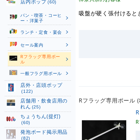
店内ポップ
(60)
吸盤が硬く張付けると
パン・喫茶・コーヒ
ー・洋菓子
ランチ・定食・宴会
セール案内
Rフラッグ専用ポー
ル
一般フラグ用ポール
店外・店頭ポップ
(122)
Rフラッグ専用ポール (
店舗用・飲食店用の
れん
(25)
ちょうちん(提灯)
(60)
発泡ボード掲示用品
(82)