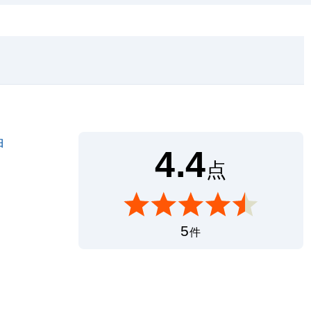
白
4.4
点
5
件