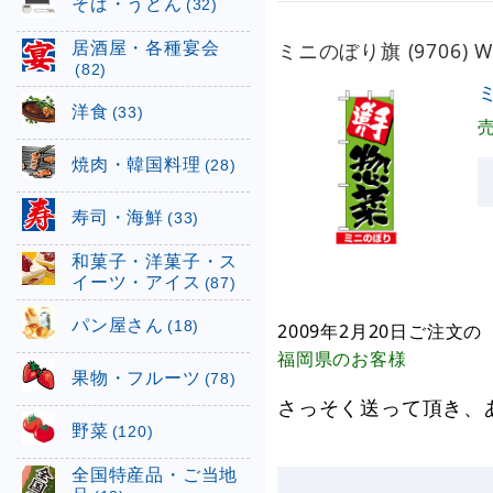
そば・うどん
(32)
居酒屋・各種宴会
ミニのぼり旗 (9706)
(82)
ミ
洋食
(33)
焼肉・韓国料理
(28)
寿司・海鮮
(33)
和菓子・洋菓子・ス
イーツ・アイス
(87)
パン屋さん
(18)
2009年2月20日
ご注文の
福岡県
のお客様
果物・フルーツ
(78)
さっそく送って頂き、
野菜
(120)
全国特産品・ご当地