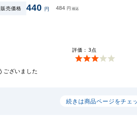
440
販売価格
484
円
円
税込
評価：
3
点
うございました
続きは商品ページをチェ