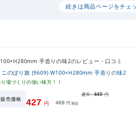
続きは商品ページをチェ
 W100×H280mm 手造りの味2のレビュー・口コミ
ニのぼり旗 (9609) W100×H280mm 手造りの味2
売り場づくりの強い味方！！
440
通常:
円
販売価格
427
469
円
円
税込