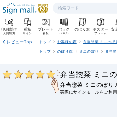
検索
印刷製作
看板
プレート
バック
のぼり旗
ポスター
安
大判出力
サイン
看板
パネル
フレーム
レビューTop
|
トップ
お客様の声
弁当惣菜 ミニのぼ
トップ
のぼり旗
ミニのぼり
弁当惣
弁当惣菜 ミニ
弁当惣菜 ミニのぼ
実際にサインモールをご利