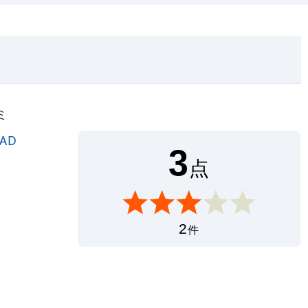
ミ
EAD
3
点
2
件