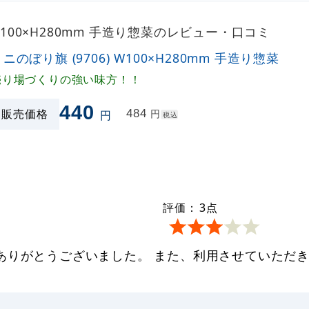
 W100×H280mm 手造り惣菜のレビュー・口コミ
ニのぼり旗 (9706) W100×H280mm 手造り惣菜
売り場づくりの強い味方！！
440
販売価格
484
円
円
税込
評価：
3
点
ありがとうございました。 また、利用させていただ