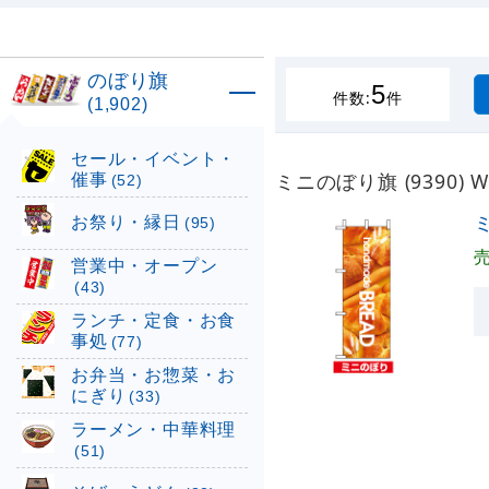
のぼり旗
5
件数:
件
(1,902)
セール・イベント・
催事
ミニのぼり旗 (9390) 
(52)
お祭り・縁日
ミ
(95)
営業中・オープン
(43)
ランチ・定食・お食
事処
(77)
お弁当・お惣菜・お
にぎり
(33)
ラーメン・中華料理
(51)