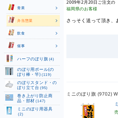
2009年2月20日
ご注文の
青果
福岡県
のお客様
さっそく送って頂き、
弁当惣菜
飲食
催事
ハーフのぼり旗
(4)
のぼり用ポール(の
ぼり棒・竿)
(119)
のぼりスタンド・の
ぼり立て台
(95)
ミニのぼり旗 (9702)
巻き上がり防止商
品・部材
(147)
ミ
ミニのぼり用器具
(2)