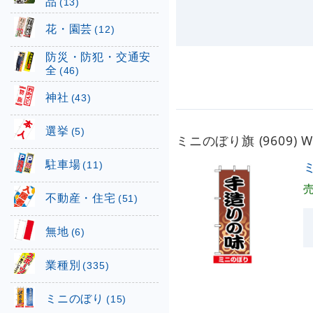
品
(13)
花・園芸
(12)
防災・防犯・交通安
全
(46)
神社
(43)
選挙
(5)
ミニのぼり旗 (9609)
駐車場
ミ
(11)
不動産・住宅
(51)
無地
(6)
業種別
(335)
ミニのぼり
(15)