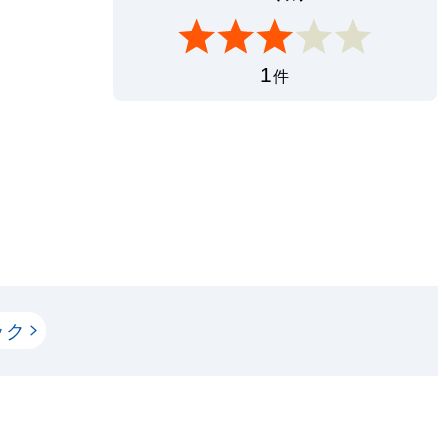
1
件
ック