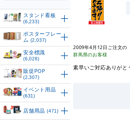
スタンド看板
(6,233)
ポスターフレー
ム
(2,037)
2009年4月12日
ご注文の
安全標識
群馬県
のお客様
(6,028)
素早いご対応ありがと
販促POP
(2,307)
イベント用品
(631)
店舗用品
(471)