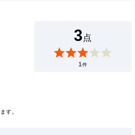
3
点
1
件
きます。