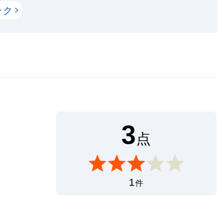
ック
3
点
1
件