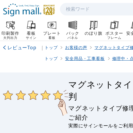
検索
印刷製作
看板
プレート
バック
のぼり旗
ポスター
安
大判出力
サイン
看板
パネル
フレーム
レビューTop
|
トップ
お客様の声
マグネットタイプ
トップ
安全用品・工事看板
修理中・
マグネットタイ
判
マグネットタイプ修
ご紹介
実際にサインモールをご利