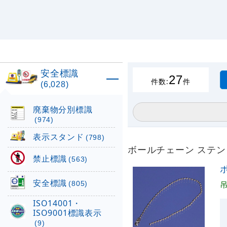
安全標識
27
件数:
件
(6,028)
廃棄物分別標識
(974)
表示スタンド
(798)
ボールチェーン ステンレス
禁止標識
(563)
ボ
安全標識
(805)
ISO14001・
ISO9001標識表示
(9)