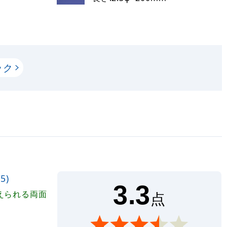
ック
ミ
5)
3.3
えられる両面
点