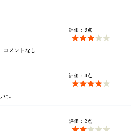
評価：
3
点
、コメントなし
評価：
4
点
した。
評価：
2
点