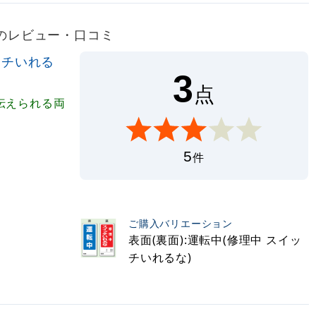
5)のレビュー・口コミ
ッチいれる
3
点
伝えられる両
5
件
ご購入バリエーション
表面(裏面):運転中(修理中 スイッ
チいれるな)