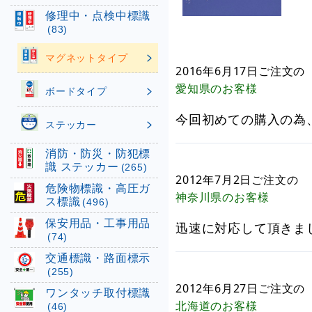
修理中・点検中標識
(83)
マグネットタイプ
2016年6月17日
ご注文の
愛知県
のお客様
ボードタイプ
今回初めての購入の為
ステッカー
消防・防災・防犯標
識 ステッカー
(265)
2012年7月2日
ご注文の
危険物標識・高圧ガ
神奈川県
のお客様
ス標識
(496)
保安用品・工事用品
迅速に対応して頂きま
(74)
交通標識・路面標示
(255)
2012年6月27日
ご注文の
ワンタッチ取付標識
北海道
のお客様
(46)