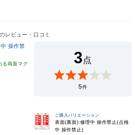
81)のレビュー・口コミ
検中 操作禁
3
点
れる両面マグ
5
件
ご購入バリエーション
表面(裏面):修理中 操作禁止(点検
中 操作禁止)