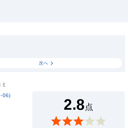
次へ
コミ
06)
2.8
点