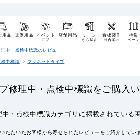
全用品
販促用品
イベント
店舗用品
シーン
看板製作
特集
用品
から探す
総合案内
ページ
修理中・点検中標識のレビュー
点検中標識
マグネットタイプ
プ修理中・点検中標識をご購入
理中・点検中標識カテゴリに掲載されている
用いただいたお客様から寄せられたレビューをご紹介してい