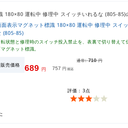
180×80 運転中 修理中 スイッチいれるな (805-8
両面表示マグネット標識 180×80 運転中 修理中 スイ
 (805-85)
運転状態と修理時のスイッチ投入禁止を、表裏で切り替えて
面マグネット標識。
710
通常:
円
販売価格
689
757
円
円
税込
評価：
3
点
た