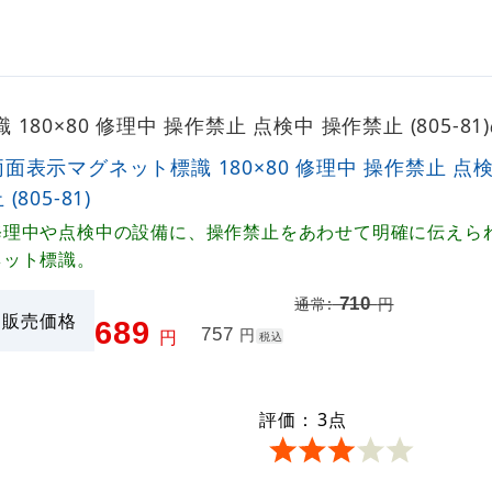
80×80 修理中 操作禁止 点検中 操作禁止 (805-
両面表示マグネット標識 180×80 修理中 操作禁止 点
 (805-81)
修理中や点検中の設備に、操作禁止をあわせて明確に伝えら
ネット標識。
710
通常:
円
販売価格
689
757
円
円
税込
評価：
3
点