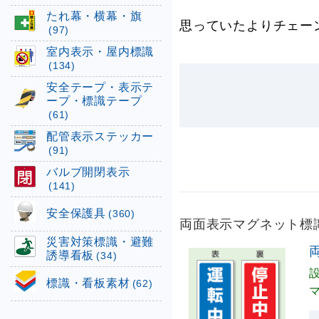
たれ幕・横幕・旗
思っていたよりチェー
(97)
室内表示・屋内標識
(134)
安全テープ・表示テ
ープ・標識テープ
(61)
配管表示ステッカー
(91)
バルブ開閉表示
(141)
安全保護具
(360)
両面表示マグネット標識 1
災害対策標識・避難
両
誘導看板
(34)
標識・看板素材
(62)