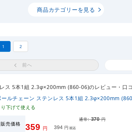
商品カテゴリーを見る
1
2
前へ
 5本1組 2.3φ×200mm (860-06)のレビュー・口
ールチェーン ステンレス 5本1組 2.3φ×200mm (860-
吊り下げて使える
370
通常:
円
販売価格
359
394
円
円
税込