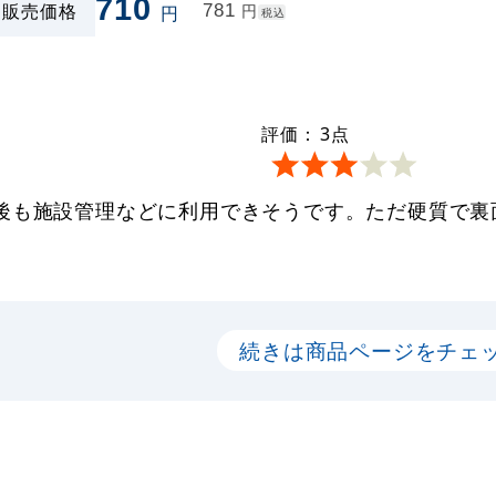
710
販売価格
781
円
円
税込
評価：
3
点
後も施設管理などに利用できそうです。ただ硬質で裏
続きは商品ページをチェ