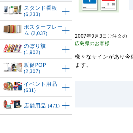
スタンド看板
(6,233)
ポスターフレー
ム
(2,037)
2007年9月3日
ご注文の
広島県
のお客様
のぼり旗
(1,902)
様々なサインがあり今
販促POP
ます。
(2,307)
イベント用品
(631)
店舗用品
(471)