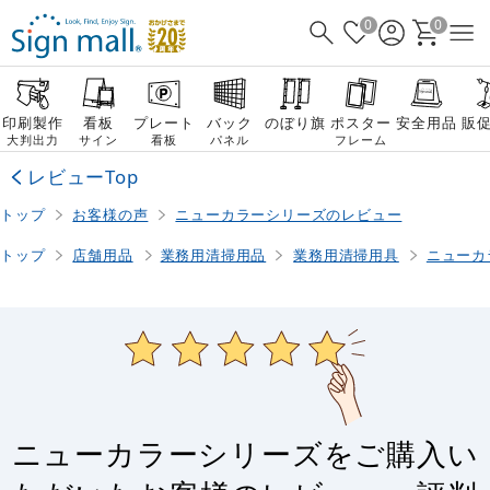
0
0
印刷製作
看板
プレート
バック
のぼり旗
ポスター
安全用品
販
大判出力
サイン
看板
パネル
フレーム
レビューTop
トップ
お客様の声
ニューカラーシリーズのレビュー
トップ
店舗用品
業務用清掃用品
業務用清掃用具
ニューカ
ニューカラーシリーズをご購入い