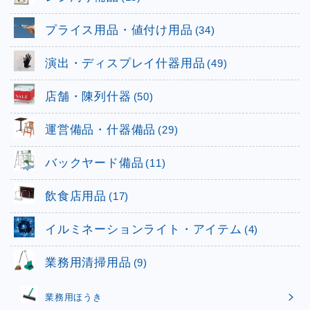
プライス用品・値付け用品
(34)
演出・ディスプレイ什器用品
(49)
店舗・陳列什器
(50)
運営備品・什器備品
(29)
バックヤード備品
(11)
飲食店用品
(17)
イルミネーションライト・アイテム
(4)
業務用清掃用品
(9)
業務用ほうき