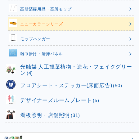
高所清掃用品・高所モップ
ニューカラーシリーズ
モップハンガー
雑巾掛け・清掃パネル
光触媒 人工観葉植物・造花・フェイクグリー
ン
(4)
フロアシート・ステッカー(床面広告)
(50)
デザイナーズルームプレート
(5)
看板照明・店舗照明
(31)