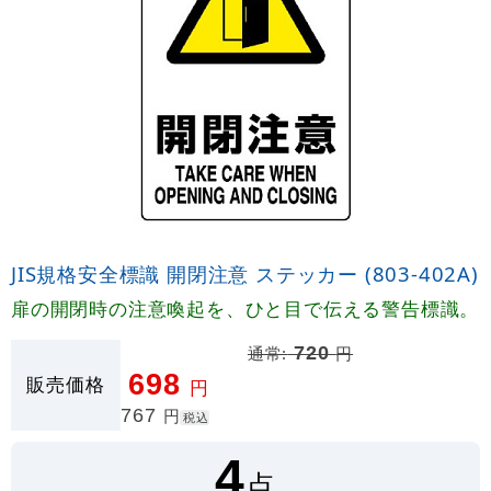
JIS規格安全標識 開閉注意 ステッカー (803-402A)
扉の開閉時の注意喚起を、ひと目で伝える警告標識。
通常:
720
円
698
販売価格
円
767
円
税込
4
点