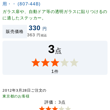
用・・ (807-44B)
ガラス扉や、自動ドア等の透明ガラスに貼りつけるの
に適したステッカー。
330
円
販売価格
363
円
税込
3
点
件
1
2012年3月28日
ご注文の
東京都
のお客様
評価：
3
点