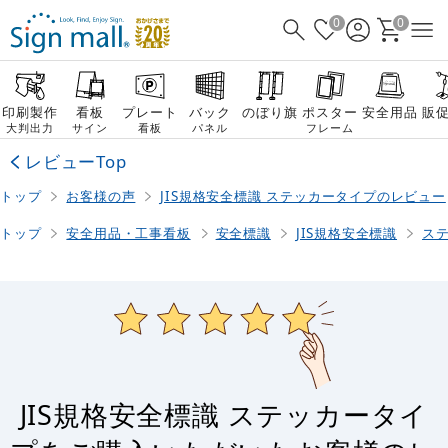
0
0
印刷製作
看板
プレート
バック
のぼり旗
ポスター
安全用品
販
大判出力
サイン
看板
パネル
フレーム
レビューTop
トップ
お客様の声
JIS規格安全標識 ステッカータイプのレビュー
トップ
安全用品・工事看板
安全標識
JIS規格安全標識
ス
JIS規格安全標識 ステッカータイ