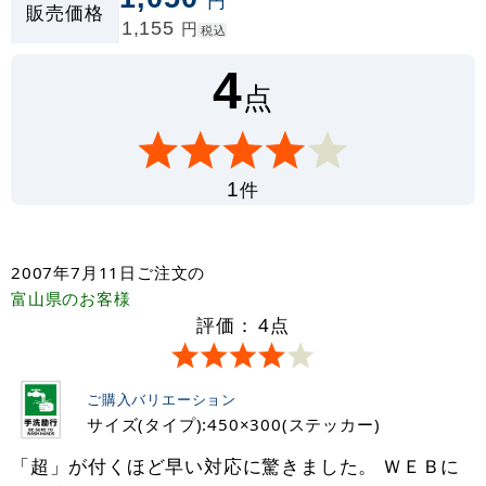
円
販売価格
1,155
円
税込
4
点
件
1
2007年7月11日
ご注文の
富山県
のお客様
評価：
4
点
ご購入バリエーション
サイズ(タイプ):450×300(ステッカー)
「超」が付くほど早い対応に驚きました。 ＷＥＢに