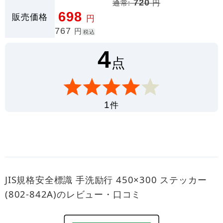
通常:
720
円
698
販売価格
円
767
円
税込
4
点
件
1
JIS規格安全標識 手洗励行 450×300 ステッカー
(802-842A)のレビュー・口コミ