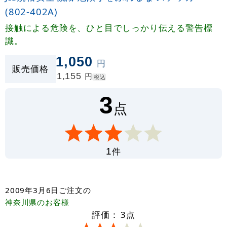
(802-402A)
接触による危険を、ひと目でしっかり伝える警告標
識。
1,050
円
販売価格
1,155
円
税込
3
点
件
1
2009年3月6日
ご注文の
神奈川県
のお客様
評価：
3
点