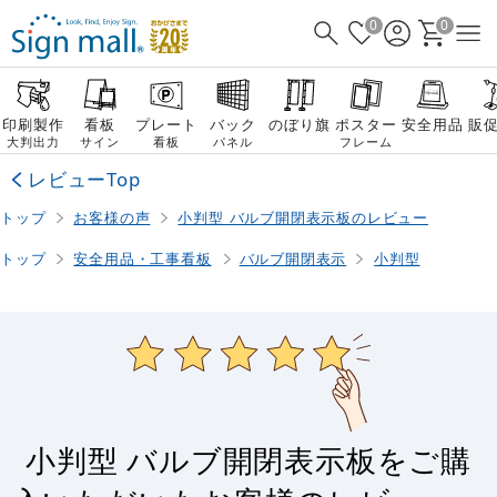
0
0
印刷製作
看板
プレート
バック
のぼり旗
ポスター
安全用品
販
大判出力
サイン
看板
パネル
フレーム
レビューTop
トップ
お客様の声
小判型 バルブ開閉表示板のレビュー
トップ
安全用品・工事看板
バルブ開閉表示
小判型
小判型 バルブ開閉表示板をご購