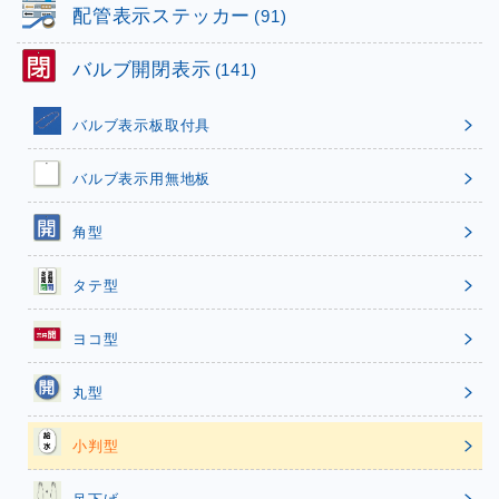
配管表示ステッカー
(91)
バルブ開閉表示
(141)
バルブ表示板取付具
バルブ表示用無地板
角型
タテ型
ヨコ型
丸型
小判型
吊下げ