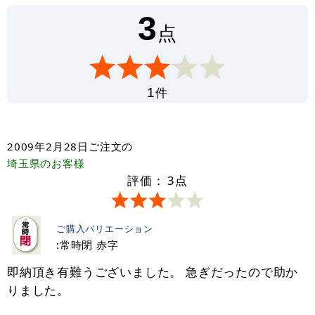
3
点
件
1
2009年2月28日
ご注文の
埼玉県
のお客様
評価：
3
点
ご購入バリエーション
:常時閉 赤字
即納頂き有難うございました。 急ぎだったので助か
りました。