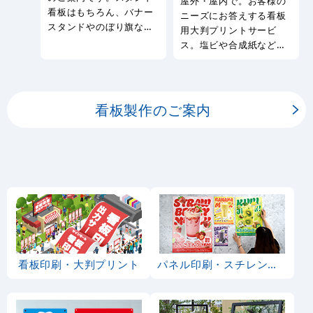
屋外・屋内で。お客様の
看板はもちろん、バナー
ニーズにお答えする看板
スタンドやのぼり旗など
用大判プリントサービ
幅広い種類の看板を製作
ス。塩ビや合成紙など看
しております。
板用シートや大判ポスタ
ーの印刷を承ります。
看板製作のご案内
看板印刷・大判プリント
パネル印刷・スチレンボード