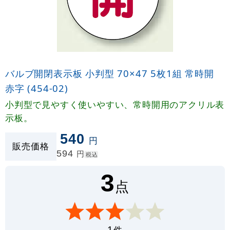
バルブ開閉表示板 小判型 70×47 5枚1組 常時開
赤字 (454-02)
小判型で見やすく使いやすい、常時開用のアクリル表
示板。
540
円
販売価格
594
円
税込
3
点
件
1