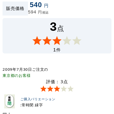
540
円
販売価格
594
円
税込
3
点
件
1
2009年7月30日
ご注文の
東京都
のお客様
評価：
3
点
ご購入バリエーション
:常時閉 緑字