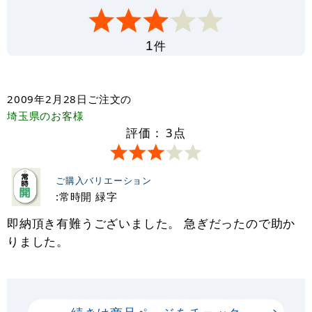
件
1
2009年2月28日
ご注文の
埼玉県
のお客様
評価：
3
点
ご購入バリエーション
:常時開 緑字
即納頂き有難うございました。 急ぎだったので助か
りました。