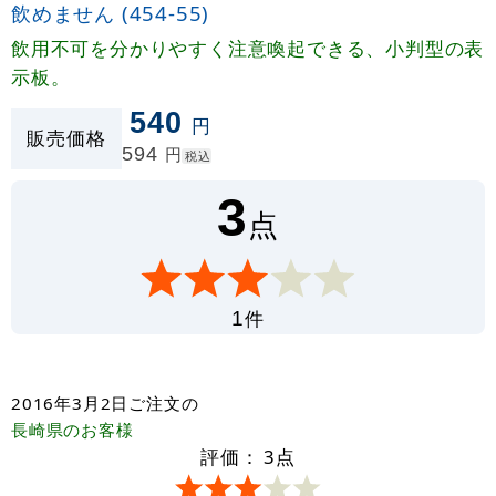
飲めません (454-55)
飲用不可を分かりやすく注意喚起できる、小判型の表
示板。
540
円
販売価格
594
円
税込
3
点
件
1
2016年3月2日
ご注文の
長崎県
のお客様
評価：
3
点