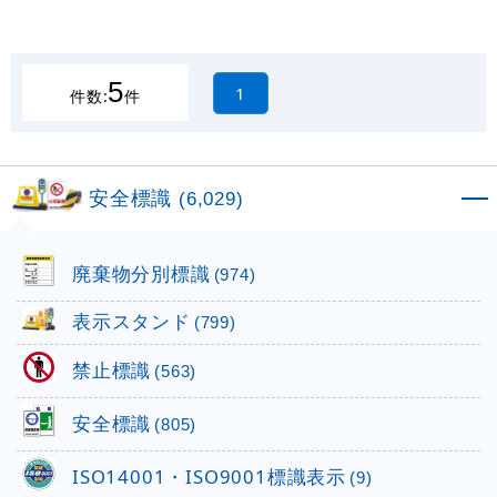
5
1
件数:
件
安全標識
(6,029)
廃棄物分別標識
(974)
表示スタンド
(799)
禁止標識
(563)
安全標識
(805)
ISO14001・ISO9001標識表示
(9)