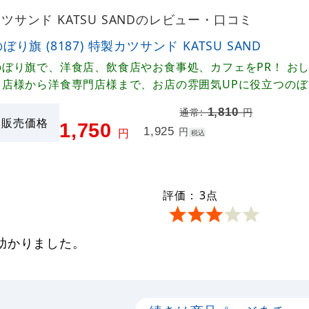
製カツサンド KATSU SANDのレビュー・口コミ
ぼり旗 (8187) 特製カツサンド KATSU SAND
のぼり旗で、洋食店、飲食店やお食事処、カフェをPR！ お
ェ店様から洋食専門店様まで、お店の雰囲気UPに役立つのぼ
1,810
通常:
円
販売価格
1,750
1,925
円
円
税込
評価：
3
点
助かりました。