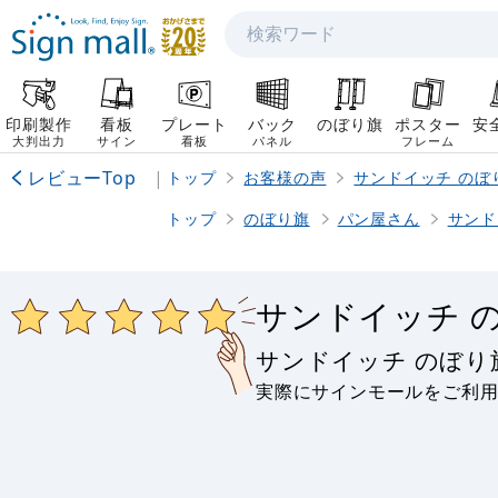
検索
印刷製作
看板
プレート
バック
のぼり旗
ポスター
安
大判出力
サイン
看板
パネル
フレーム
レビューTop
|
トップ
お客様の声
サンドイッチ のぼ
トップ
のぼり旗
パン屋さん
サンド
サンドイッチ 
サンドイッチ のぼ
実際にサインモールをご利