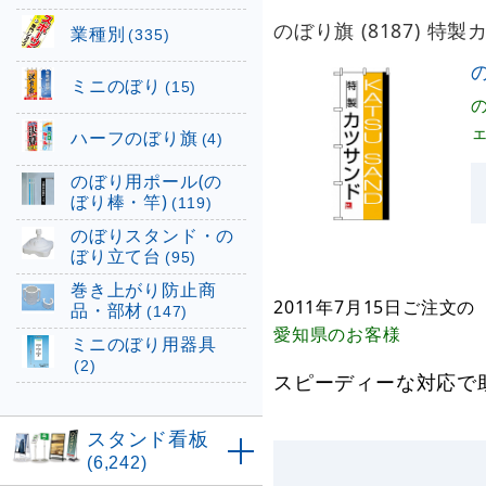
のぼり旗 (8187) 特
業種別
(335)
の
ミニのぼり
(15)
ハーフのぼり旗
(4)
のぼり用ポール(の
ぼり棒・竿)
(119)
のぼりスタンド・の
ぼり立て台
(95)
巻き上がり防止商
2011年7月15日
ご注文の
品・部材
(147)
愛知県
のお客様
ミニのぼり用器具
(2)
スピーディーな対応で
スタンド看板
(6,242)