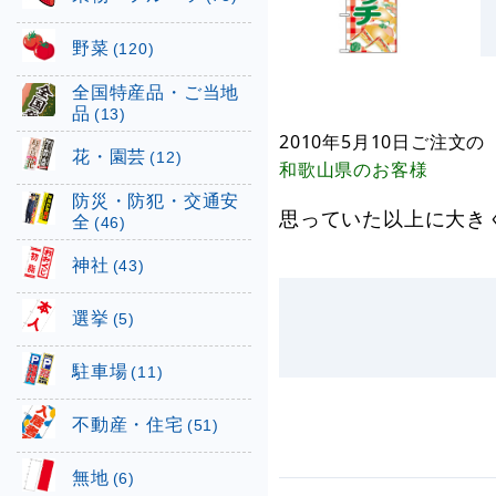
野菜
(120)
全国特産品・ご当地
品
(13)
2010年5月10日
ご注文の
花・園芸
(12)
和歌山県
のお客様
防災・防犯・交通安
思っていた以上に大き
全
(46)
神社
(43)
選挙
(5)
駐車場
(11)
不動産・住宅
(51)
無地
(6)