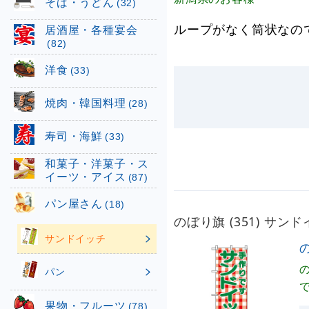
そば・うどん
(32)
ループがなく筒状なの
居酒屋・各種宴会
(82)
洋食
(33)
焼肉・韓国料理
(28)
寿司・海鮮
(33)
和菓子・洋菓子・ス
イーツ・アイス
(87)
パン屋さん
(18)
のぼり旗 (351) サ
サンドイッチ
パン
果物・フルーツ
(78)