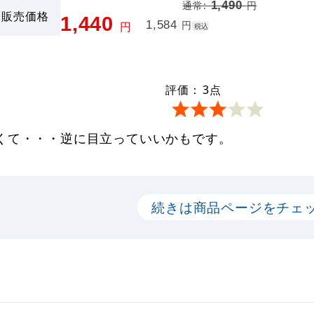
1,490
通常:
円
販売価格
1,440
1,584
円
円
税込
評価：
3
点
くて・・・逆に目立っていいかもです。
続きは商品ページをチェ