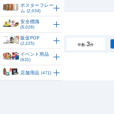
ポスターフレー
ム
(2,034)
安全標識
(6,028)
販促POP
3
(2,225)
件数:
件
イベント用品
(631)
店舗用品
(471)