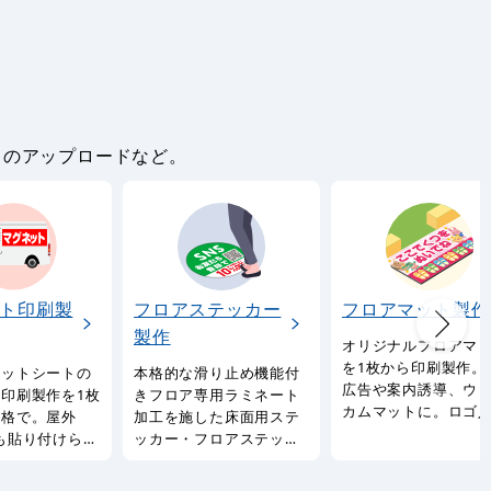
。
タのアップロードなど。
ト印刷製
フロアステッカー
フロアマット製作
製作
オリジナルフロアマ
を1枚から印刷製作。
ネットシートの
本格的な滑り止め機能付
広告や案内誘導、ウ
印刷製作を1枚
きフロア専用ラミネート
カムマットに。ロゴ
価格で。屋外
加工を施した床面用ステ
やQRコード・輪郭カ
も貼り付けられ
ッカー・フロアステッカ
にも対応。
ットシート印刷
ーをオリジナルデザイン
ビス。
で。