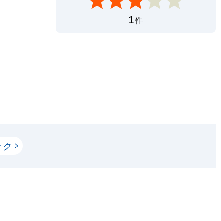
1
件
ック