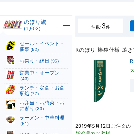
のぼり旗
3
件数:
件
(1,902)
セール・イベント・
催事
Rのぼり 棒袋仕様 焼き
(52)
お祭り・縁日
(95)
営業中・オープン
(43)
ランチ・定食・お食
事処
(77)
お弁当・お惣菜・お
にぎり
(33)
ラーメン・中華料理
(51)
2019年5月12日
ご注文の
新潟県
のお客様