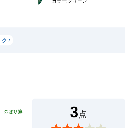
カラー:グリーン
ック
3
！ のぼり旗
点