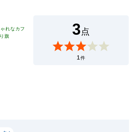
3
しゃれなカフ
点
り旗
1
件