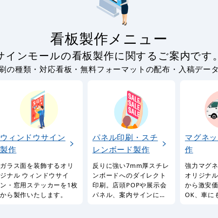
看板製作メニュー
サインモールの看板製作に関するご案内です
刷の種類・対応看板・無料フォーマットの配布・入稿デー
ウィンドウサイン
パネル印刷・スチ
マグネッ
製作
レンボード製作
作
ガラス面を装飾するオリ
反りに強い7mm厚スチレ
強力マグ
ジナル ウィンドウサイ
ンボードへのダイレクト
オリジナル
ン・窓用ステッカーを1枚
印刷。店頭POPや展示会
から激安
から製作いたします。
パネル、案内サインに最
OK、車に
適なパネルを1枚から製作
るマグネ
いたします。
製作サー