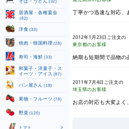
そば・うどん
(32)
丁寧かつ迅速な対応、
居酒屋・各種宴会
(82)
洋食
(33)
2012年1月23日
ご注文の
焼肉・韓国料理
(28)
東京都
のお客様
寿司・海鮮
納期も短期間で品物の
(33)
和菓子・洋菓子・ス
イーツ・アイス
(87)
2011年7月4日
ご注文の
パン屋さん
(18)
埼玉県
のお客様
果物・フルーツ
(78)
お店の対応も大変よく
野菜
(120)
トマト