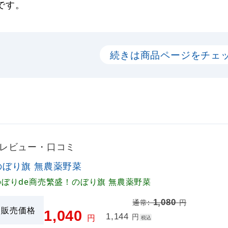
です。
続きは商品ページをチェ
のレビュー・口コミ
のぼり旗 無農薬野菜
のぼりde商売繁盛！のぼり旗 無農薬野菜
1,080
通常:
円
販売価格
1,040
1,144
円
円
税込