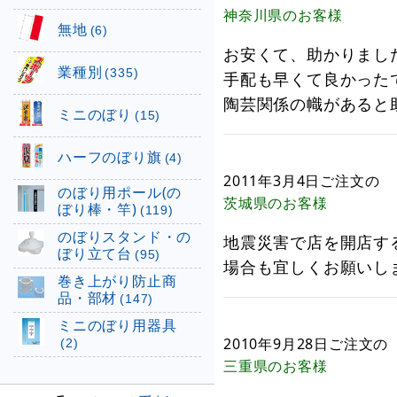
神奈川県
のお客様
無地
(6)
お安くて、助かりまし
業種別
(335)
手配も早くて良かった
陶芸関係の幟があると
ミニのぼり
(15)
ハーフのぼり旗
(4)
2011年3月4日
ご注文の
のぼり用ポール(の
茨城県
のお客様
ぼり棒・竿)
(119)
のぼりスタンド・の
地震災害で店を開店す
ぼり立て台
(95)
場合も宜しくお願いし
巻き上がり防止商
品・部材
(147)
ミニのぼり用器具
2010年9月28日
ご注文の
(2)
三重県
のお客様