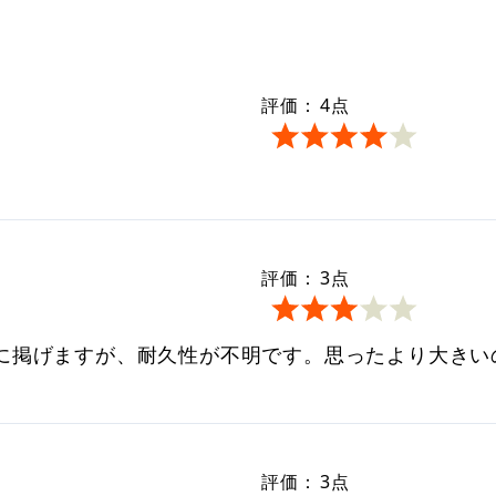
評価：
4
点
評価：
3
点
に掲げますが、耐久性が不明です。思ったより大きい
評価：
3
点