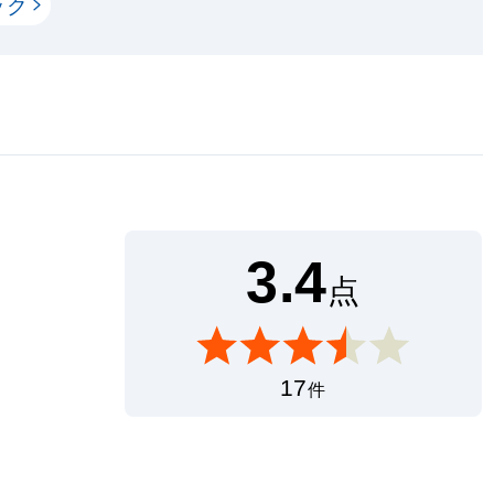
ック
3.4
点
17
件