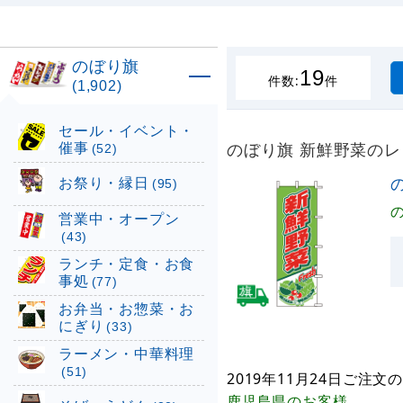
のぼり旗
19
件数:
件
(1,902)
セール・イベント・
催事
のぼり旗 新鮮野菜の
(52)
お祭り・縁日
(95)
営業中・オープン
(43)
ランチ・定食・お食
事処
(77)
お弁当・お惣菜・お
にぎり
(33)
ラーメン・中華料理
(51)
2019年11月24日
ご注文の
鹿児島県
のお客様