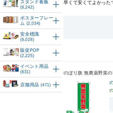
スタンド看板
早くて安くてよかった
(6,242)
ポスターフレー
ム
(2,034)
安全標識
(6,028)
販促POP
(2,225)
イベント用品
(631)
のぼり旗 無農薬野菜
店舗用品
(471)