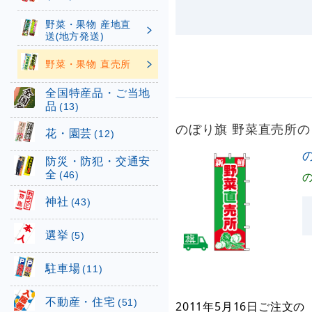
野菜・果物 産地直
送(地方発送)
野菜・果物 直売所
全国特産品・ご当地
品
(13)
のぼり旗 野菜直売所
花・園芸
(12)
防災・防犯・交通安
全
(46)
神社
(43)
選挙
(5)
駐車場
(11)
不動産・住宅
(51)
2011年5月16日
ご注文の