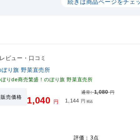
続きは商品ページをチェ
のレビュー・口コミ
のぼり旗 野菜直売所
のぼりde商売繁盛！のぼり旗 野菜直売所
1,080
通常:
円
販売価格
1,040
1,144
円
円
税込
評価：
3
点