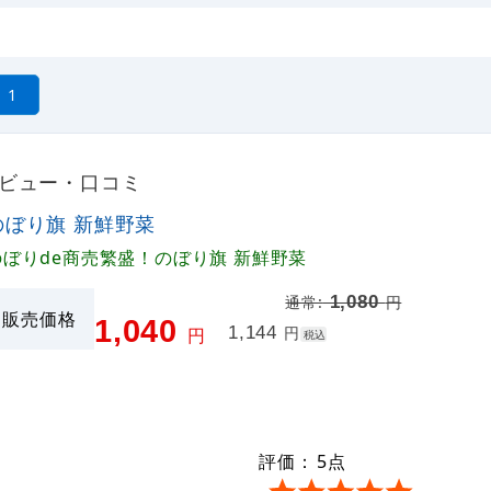
1
レビュー・口コミ
のぼり旗 新鮮野菜
のぼりde商売繁盛！のぼり旗 新鮮野菜
1,080
通常:
円
販売価格
1,040
1,144
円
円
税込
評価：
5
点