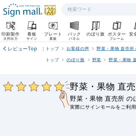
検索
印刷製作
看板
プレート
バック
のぼり旗
ポスター
安
大判出力
サイン
看板
パネル
フレーム
レビューTop
|
トップ
お客様の声
野菜・果物 直売所
トップ
のぼり旗
野菜
野菜・果物 
野菜・果物 直
野菜・果物 直売所 
実際にサインモールをご利