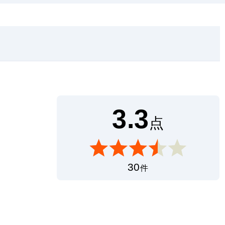
3.3
点
30
件