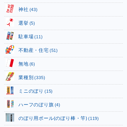
神社
(43)
選挙
(5)
駐車場
(11)
不動産・住宅
(51)
無地
(6)
業種別
(335)
ミニのぼり
(15)
ハーフのぼり旗
(4)
のぼり用ポール(のぼり棒・竿)
(119)