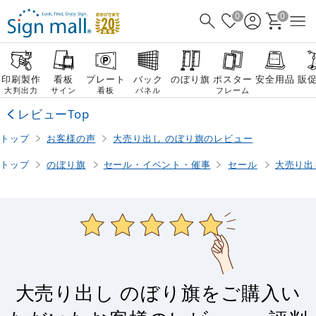
0
0
印刷製作
看板
プレート
バック
のぼり旗
ポスター
安全用品
販
大判出力
サイン
看板
パネル
フレーム
レビューTop
トップ
お客様の声
大売り出し のぼり旗のレビュー
トップ
のぼり旗
セール・イベント・催事
セール
大売り出
大売り出し のぼり旗をご購入い