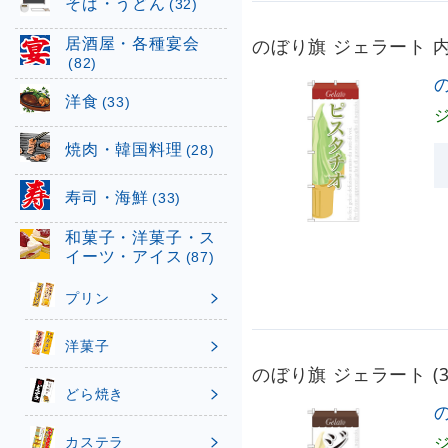
そば・うどん
(32)
居酒屋・各種宴会
のぼり旗 ジェラート 内
(82)
洋食
(33)
焼肉・韓国料理
(28)
寿司・海鮮
(33)
和菓子・洋菓子・ス
イーツ・アイス
(87)
プリン
洋菓子
のぼり旗 ジェラート (3
どら焼き
の
カステラ