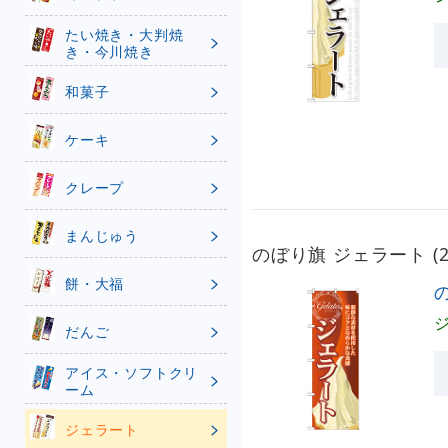
たい焼き・大判焼
き・今川焼き
和菓子
ケーキ
クレープ
まんじゅう
のぼり旗 ジェラート (2
餅・大福
の
だんご
アイス・ソフトクリ
ーム
ジェラート