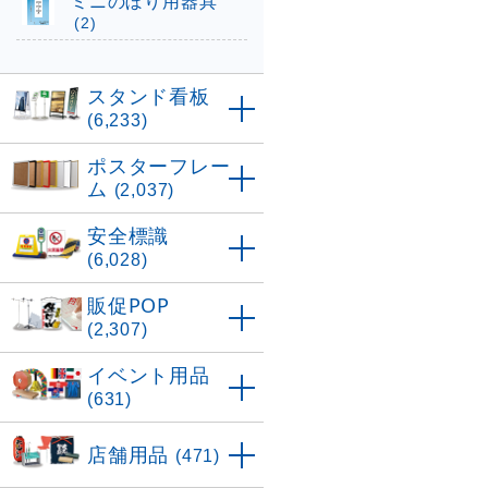
ミニのぼり用器具
(2)
スタンド看板
(6,233)
ポスターフレー
ム
(2,037)
安全標識
(6,028)
販促POP
(2,307)
イベント用品
(631)
店舗用品
(471)