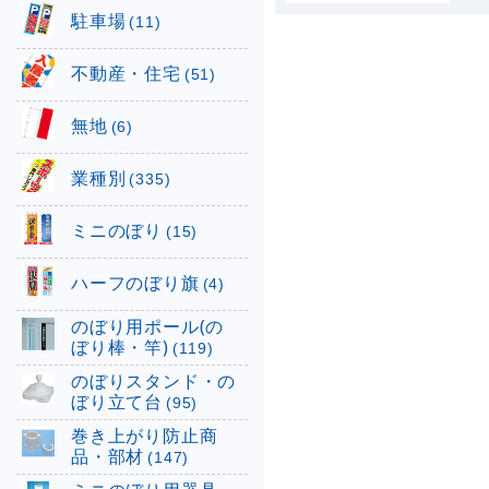
駐車場
(11)
不動産・住宅
(51)
無地
(6)
業種別
(335)
ミニのぼり
(15)
ハーフのぼり旗
(4)
のぼり用ポール(の
ぼり棒・竿)
(119)
のぼりスタンド・の
ぼり立て台
(95)
巻き上がり防止商
品・部材
(147)