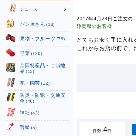
ジュース
2017年4月23日
ご注文の
パン屋さん
(18)
静岡県
のお客様
果物・フルーツ
とてもお安く手に入れ
(78)
これからお店の前で、
野菜
(120)
全国特産品・ご当地
品
(13)
花・園芸
(12)
防災・防犯・交通安
全
(46)
神社
(43)
選挙
(5)
4
件数:
件