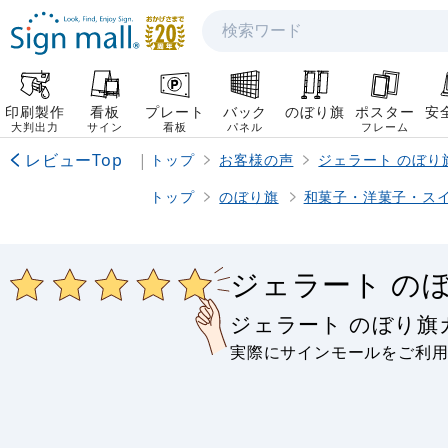
検索
印刷製作
看板
プレート
バック
のぼり旗
ポスター
安
大判出力
サイン
看板
パネル
フレーム
レビューTop
|
トップ
お客様の声
ジェラート のぼり
トップ
のぼり旗
和菓子・洋菓子・ス
ジェラート の
ジェラート のぼり
実際にサインモールをご利