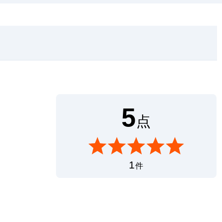
5
点
1
件