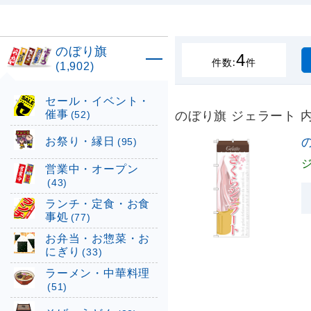
のぼり旗
4
件数:
件
(1,902)
セール・イベント・
催事
のぼり旗 ジェラート 内容
(52)
お祭り・縁日
の
(95)
営業中・オープン
(43)
ランチ・定食・お食
事処
(77)
お弁当・お惣菜・お
にぎり
(33)
ラーメン・中華料理
(51)