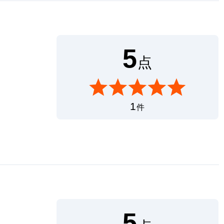
5
点
1
件
5