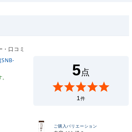
ュー・口コミ
SNB-
5
点
す。
1
件
ご購入バリエーション