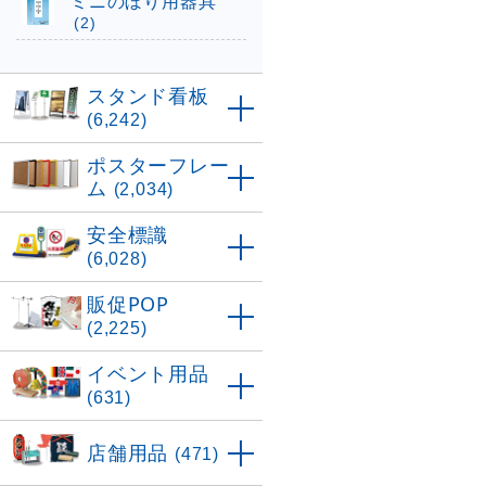
ミニのぼり用器具
(2)
スタンド看板
(6,242)
ポスターフレー
ム
(2,034)
安全標識
(6,028)
販促POP
(2,225)
イベント用品
(631)
店舗用品
(471)