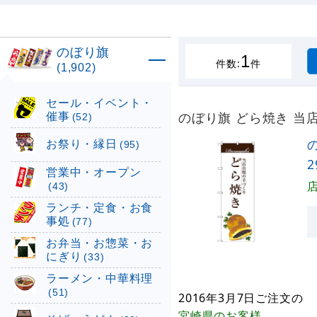
のぼり旗
1
件数:
件
(1,902)
セール・イベント・
催事
のぼり旗 どら焼き 当店
(52)
お祭り・縁日
(95)
2
営業中・オープン
(43)
ランチ・定食・お食
事処
(77)
お弁当・お惣菜・お
にぎり
(33)
ラーメン・中華料理
(51)
2016年3月7日
ご注文の
宮崎県
のお客様