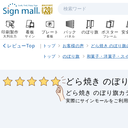
検索
印刷製作
看板
プレート
バック
のぼり旗
ポスター
安
大判出力
サイン
看板
パネル
フレーム
レビューTop
|
トップ
お客様の声
どら焼き のぼり旗
トップ
のぼり旗
和菓子・洋菓子・ス
どら焼き のぼ
どら焼き のぼり旗
実際にサインモールをご利