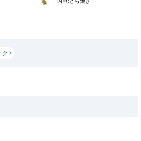
内容:どら焼き
ック