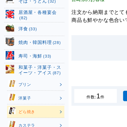
そば・うどん
(32)
注文から納期までとて
居酒屋・各種宴会
(82)
商品も鮮やかな色合い
洋食
(33)
焼肉・韓国料理
(28)
寿司・海鮮
(33)
和菓子・洋菓子・ス
イーツ・アイス
(87)
プリン
1
件数:
件
洋菓子
どら焼き
カステラ