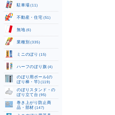
駐車場
(11)
不動産・住宅
(51)
無地
(6)
業種別
(335)
ミニのぼり
(15)
ハーフのぼり旗
(4)
のぼり用ポール(の
ぼり棒・竿)
(119)
のぼりスタンド・の
ぼり立て台
(95)
巻き上がり防止商
品・部材
(147)