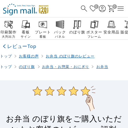
0
0
印刷製作
看板
プレート
バック
のぼり旗
ポスター
安全用品
販
大判出力
サイン
看板
パネル
フレーム
レビューTop
トップ
お客様の声
お弁当 のぼり旗のレビュー
トップ
のぼり旗
お弁当・お惣菜・おにぎり
お弁当
お弁当 のぼり旗をご購入いただ