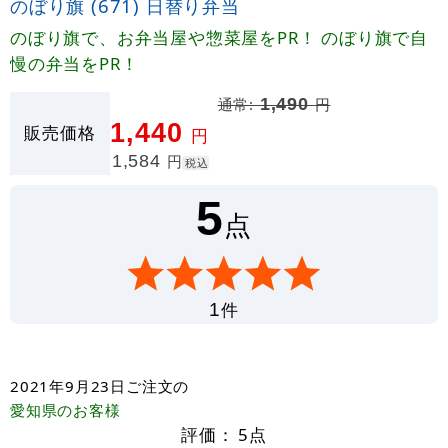
のぼり旗 (671) 日替り弁当
のぼり旗で、お弁当屋や惣菜屋をPR！ のぼり旗で自
慢の弁当をPR！
通常:
1,490
円
1,440
販売価格
円
1,584
円
税込
5
点
件
1
2021年9月23日
ご注文の
愛知県
のお客様
評価：
5
点