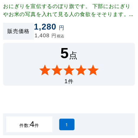
おにぎりを宣伝するのぼり旗です。 下部におにぎり
やお米の写真を入れて見る人の食欲をそそります。
ひし形の中の「手造」の文字がこだわりをアピールし
1,280
円
ます。
販売価格
1,408
円
税込
5
点
件
1
4
1
件数:
件