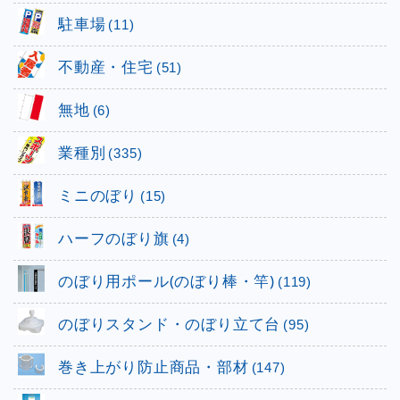
駐車場
(11)
不動産・住宅
(51)
無地
(6)
業種別
(335)
ミニのぼり
(15)
ハーフのぼり旗
(4)
のぼり用ポール(のぼり棒・竿)
(119)
のぼりスタンド・のぼり立て台
(95)
巻き上がり防止商品・部材
(147)