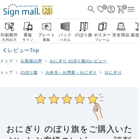
0
0
印刷製作
看板
プレート
バック
のぼり旗
ポスター
安全用品
販
大判出力
サイン
看板
パネル
フレーム
レビューTop
トップ
お客様の声
おにぎり のぼり旗のレビュー
トップ
のぼり旗
お弁当・お惣菜・おにぎり
おにぎり
おにぎり のぼり旗をご購入いた