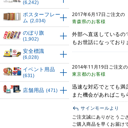
(6,242)
ポスターフレー
2017年6月17日
ご注文の
ム
(2,034)
青森県
のお客様
のぼり旗
外部へ直送しているの
(1,902)
もお世話になっており
安全標識
(6,028)
2014年11月19日
ご注文の
イベント用品
東京都
のお客様
(631)
迅速な対応でとても満
店舗用品
(471)
また機会があればこち
サインモールより
ご注文誠にありがとうご
ご購入商品を早くお届け