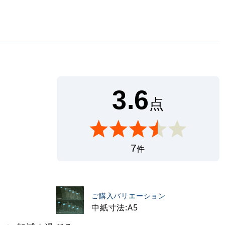
3.6
点
7
件
ご購入バリエーション
中紙寸法:A5