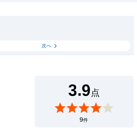
次へ
3.9
点
9
件