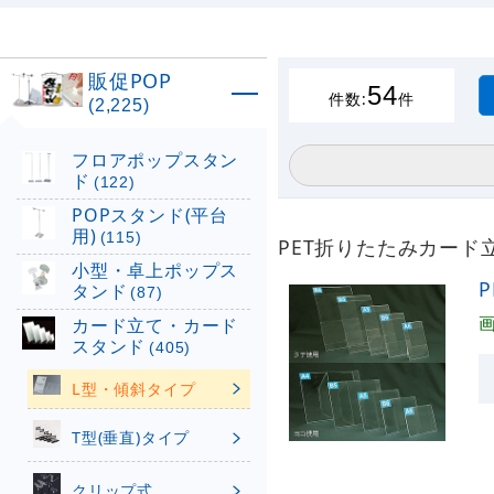
販促POP
54
件数:
件
(2,225)
フロアポップスタン
ド
(122)
POPスタンド(平台
用)
(115)
PET折りたたみカード
小型・卓上ポップス
タンド
(87)
カード立て・カード
スタンド
(405)
L型・傾斜タイプ
T型(垂直)タイプ
クリップ式