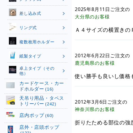
2025年8月11日
ご注文の
差し込み式
大分県
のお客様
リング式
Ａ４サイズの横置きの
複数枚用ホルダー
2012年6月22日
ご注文の
紙製タイプ
鹿児島県
のお客様
卓上タイプ（その
他）
使い勝手も良いし価格
カードケース・カー
ドホルダー
(16)
天吊り用品・タペス
2012年3月6日
ご注文の
トリーバー
(242)
神奈川県
のお客様
店内ポップ
(60)
折りたためる部位の強
店外・店頭ポップ