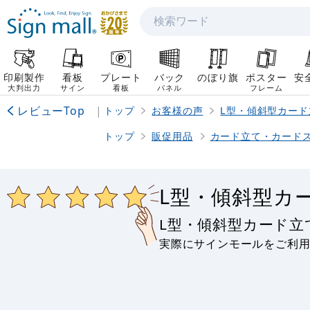
検索
印刷製作
看板
プレート
バック
のぼり旗
ポスター
安
大判出力
サイン
看板
パネル
フレーム
レビューTop
|
トップ
お客様の声
L型・傾斜型カー
トップ
販促用品
カード立て・カード
L型・傾斜型カ
L型・傾斜型カード
実際にサインモールをご利