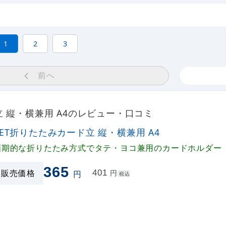
1
2
3
前へ
立 縦・横兼用 A4のレビュー・口コミ
PET折りたたみカード立 縦・横兼用 A4
画期的な折りたたみ方式でタテ・ヨコ兼用のカードホルダー
365
販売価格
401
円
円
税込