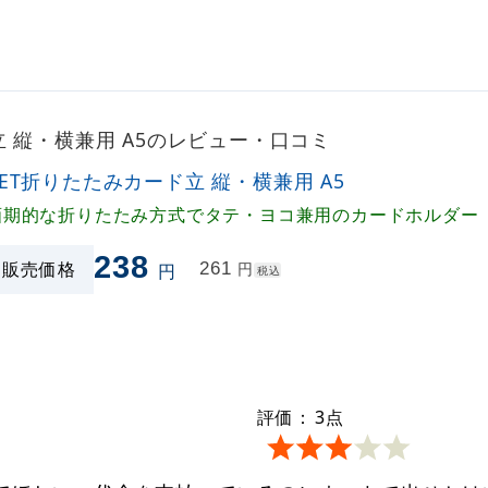
立 縦・横兼用 A5のレビュー・口コミ
PET折りたたみカード立 縦・横兼用 A5
画期的な折りたたみ方式でタテ・ヨコ兼用のカードホルダー
238
販売価格
261
円
円
税込
評価：
3
点