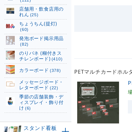
(122)
店舗用・飲食店用の
れん
(25)
ちょうちん(提灯)
(60)
発泡ボード掲示用品
(82)
のりパネ (糊付きス
チレンボード)
(410)
カラーボード
(378)
PETマルチカードホルダ
メッセージボード・
レターボード
(22)
季節の店舗装飾・デ
ィスプレイ・飾り付
け
(6)
スタンド看板