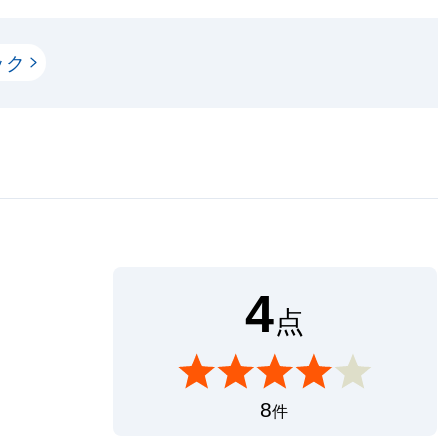
ック
4
点
8
件