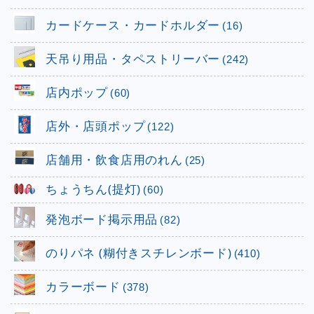
カードケース・カードホルダー
(16)
天吊り用品・タペストリーバー
(242)
店内ポップ
(60)
店外・店頭ポップ
(122)
店舗用・飲食店用のれん
(25)
ちょうちん(提灯)
(60)
発泡ボード掲示用品
(82)
のりパネ (糊付きスチレンボード)
(410)
カラーボード
(378)