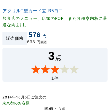
アクリルT型カード立 B5ヨコ
飲食店のメニュー、店頭のPOP、また各種案内板に最
適な両面用。
576
円
販売価格
633
円
税込
3
点
件
1
2014年10月6日
ご注文の
東京都
のお客様
評価：
3
点