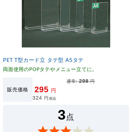
PET T型カード立 タテ型 A5タテ
両面使用のPOPタテやメニュー立てに。
通常:
298
円
295
販売価格
円
324
円
税込
3
点