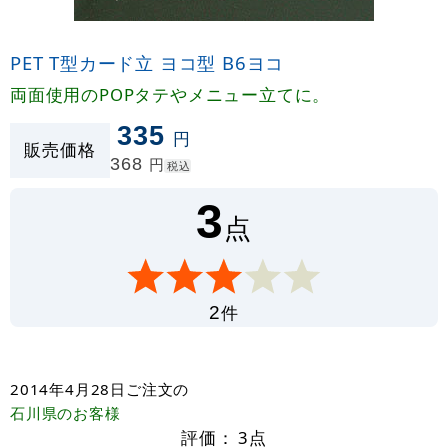
PET T型カード立 ヨコ型 B6ヨコ
両面使用のPOPタテやメニュー立てに。
335
円
販売価格
368
円
税込
3
点
件
2
2014年4月28日
ご注文の
石川県
のお客様
評価：
3
点