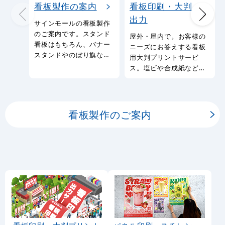
看板製作の案内
看板印刷・大判
出力
サインモールの看板製作
のご案内です。スタンド
屋外・屋内で。お客様の
看板はもちろん、バナー
ニーズにお答えする看板
スタンドやのぼり旗など
用大判プリントサービ
幅広い種類の看板を製作
ス。塩ビや合成紙など看
しております。
板用シートや大判ポスタ
ーの印刷を承ります。
看板製作のご案内