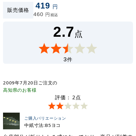
419
円
販売価格
460
円
税込
2.7
点
件
3
2009年7月20日
ご注文の
高知県
のお客様
評価：
2
点
ご購入バリエーション
中紙寸法:B5ヨコ