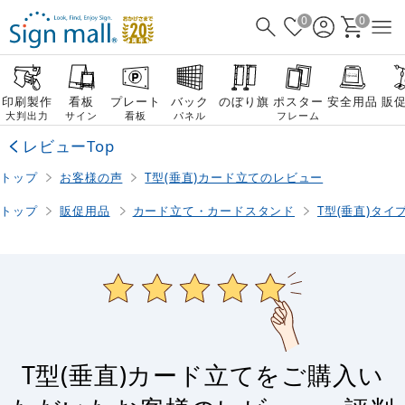
0
0
印刷製作
看板
プレート
バック
のぼり旗
ポスター
安全用品
販
大判出力
サイン
看板
パネル
フレーム
レビューTop
トップ
お客様の声
T型(垂直)カード立てのレビュー
トップ
販促用品
カード立て・カードスタンド
T型(垂直)タイ
T型(垂直)カード立てをご購入い