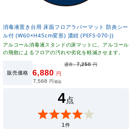
消毒液置き台用 床面フロアラバーマット 防炎シー
ル付 (W60×H45cm変形) 濃紺 (PEFS-070-J)
アルコール消毒液スタンドの床マットに。アルコール
の飛散によるフロアの汚れや劣化を軽減させます。
通常:
7,250
円
6,880
販売価格
円
7,568
円
税込
4
点
件
1