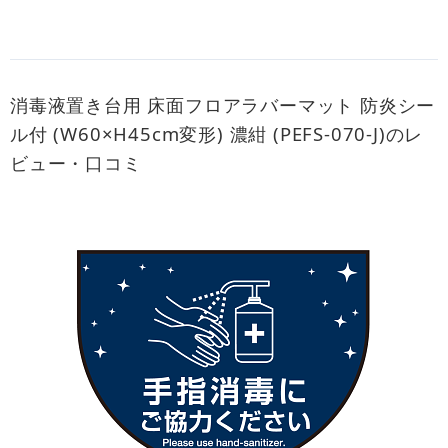
消毒液置き台用 床面フロアラバーマット 防炎シー
ル付 (W60×H45cm変形) 濃紺 (PEFS-070-J)のレ
ビュー・口コミ