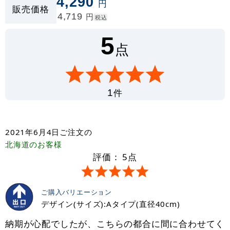
4,290
円
販売価格
4,719
円
税込
5
点
件
1
2021年6月4日
ご注文の
北海道
のお客様
評価：
5
点
ご購入バリエーション
デザイン(サイズ):Aタイプ(直径40cm)
納期が心配でしたが、こちらの都合に間に合わせてく