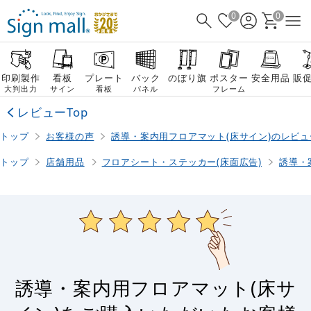
0
0
印刷製作
看板
プレート
バック
のぼり旗
ポスター
安全用品
販
大判出力
サイン
看板
パネル
フレーム
レビューTop
トップ
お客様の声
誘導・案内用フロアマット(床サイン)のレビュ
トップ
店舗用品
フロアシート・ステッカー(床面広告)
誘導・
誘導・案内用フロアマット(床サ