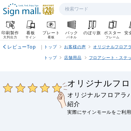
検索
印刷製作
看板
プレート
バック
のぼり旗
ポスター
安
大判出力
サイン
看板
パネル
フレーム
レビューTop
|
トップ
お客様の声
オリジナルフロア
トップ
店舗用品
フロアシート・ステッ
オリジナルフロ
オリジナルフロアラ
紹介
実際にサインモールをご利