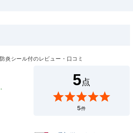
ラック 防炎シール付のレビュー・口コミ
5
点
す。
5
件