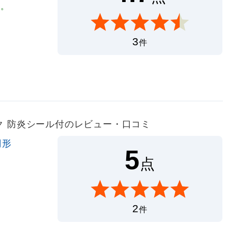
す。
3
件
ラック 防炎シール付のレビュー・口コミ
円形
5
点
2
件