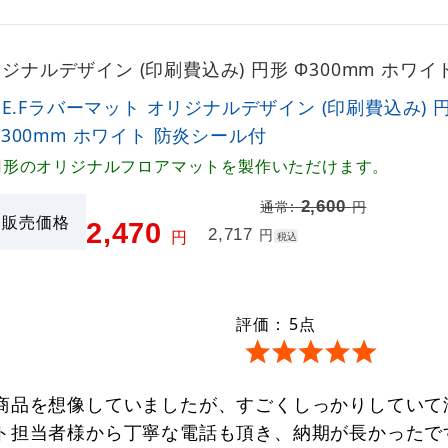
オリジナルデザイン (印刷費込み) 円形 Φ300mm ホ
P.E.Fラバーマット オリジナルデザイン (印刷費込み) 
Φ300mm ホワイト 防炎シール付
円形のオリジナルフロアマットを製作いただけます。
2,600
通常:
円
販売価格
2,470
2,717
円
円
税込
評価：
5
点
商品を想像していましたが、すごくしっかりしていて汚
ト担当者様から丁寧な電話も頂き、納期が長かったで