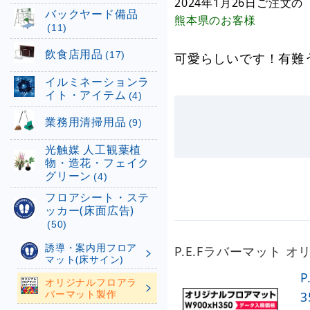
2024年1月26日
ご注文の
バックヤード備品
熊本県
のお客様
(11)
飲食店用品
(17)
可愛らしいです！有難
イルミネーションラ
イト・アイテム
(4)
業務用清掃用品
(9)
光触媒 人工観葉植
物・造花・フェイク
グリーン
(4)
フロアシート・ステ
ッカー(床面広告)
(50)
誘導・案内用フロア
P.E.Fラバーマット 
マット(床サイン)
オリジナルフロアラ
バーマット製作