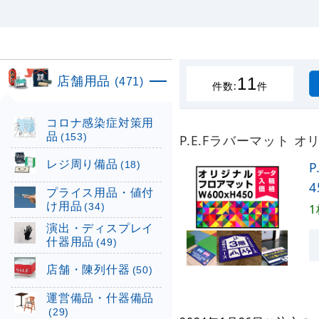
店舗用品
11
(471)
件数:
件
コロナ感染症対策用
品
(153)
P.E.Fラバーマット 
レジ周り備品
(18)
プライス用品・値付
け用品
(34)
演出・ディスプレイ
什器用品
(49)
店舗・陳列什器
(50)
運営備品・什器備品
(29)