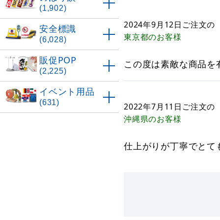
(1,902)
2024年9月12日
ご注文の
安全標識
東京都
のお客様
(6,028)
販促POP
この度は素敵な商品を
(2,225)
イベント用品
(631)
2022年7月11日
ご注文の
沖縄県
のお客様
仕上がりが丁寧でとて