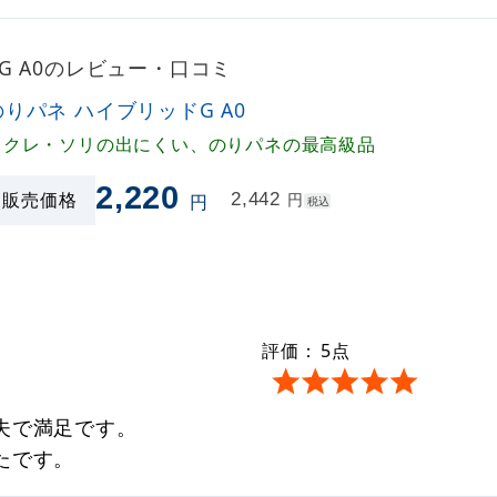
G A0のレビュー・口コミ
のりパネ ハイブリッドG A0
フクレ・ソリの出にくい、のりパネの最高級品
2,220
販売価格
2,442
円
円
税込
評価：
5
点
夫で満足です。
たです。