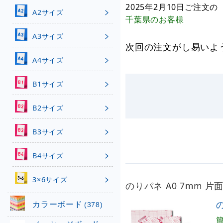
2025年2月10日
ご注文の
A2サイズ
千葉県
のお客様
A3サイズ
次回の注文がし易いよ
A4サイズ
B1サイズ
B2サイズ
B3サイズ
B4サイズ
3×6サイズ
のりパネ A0 7mm 片
カラーボード
の
(378)