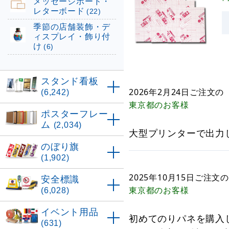
メッセージボード・
レターボード
(22)
季節の店舗装飾・デ
ィスプレイ・飾り付
け
(6)
スタンド看板
2026年2月24日
ご注文の
(6,242)
東京都
のお客様
ポスターフレー
ム
(2,034)
大型プリンターで出力
のぼり旗
(1,902)
2025年10月15日
ご注文の
安全標識
東京都
のお客様
(6,028)
イベント用品
初めてのりパネを購入
(631)