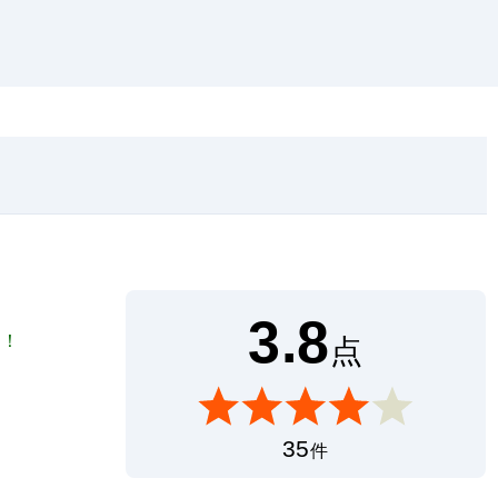
3.8
ネ！
点
35
件