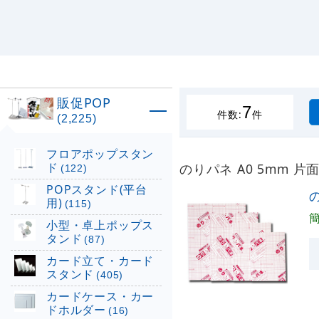
販促POP
7
件数:
件
(2,225)
フロアポップスタン
ド
のりパネ A0 5mm 片
(122)
POPスタンド(平台
の
用)
(115)
小型・卓上ポップス
タンド
(87)
カード立て・カード
スタンド
(405)
カードケース・カー
ドホルダー
(16)