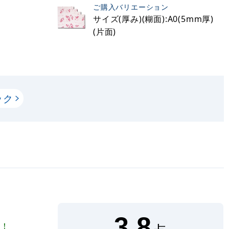
ご購入バリエーション
サイズ(厚み)(糊面):A0(5mm厚)
(片面)
ック
3.8
ネ！