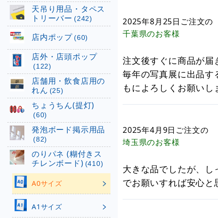
天吊り用品・タペス
トリーバー
(242)
2025年8月25日
ご注文の
千葉県
のお客様
店内ポップ
(60)
店外・店頭ポップ
注文後すぐに商品が届
(122)
毎年の写真展に出品する
店舗用・飲食店用の
もによろしくお願いし
れん
(25)
ちょうちん(提灯)
(60)
発泡ボード掲示用品
2025年4月9日
ご注文の
(82)
埼玉県
のお客様
のりパネ (糊付きス
チレンボード)
(410)
大きな品でしたが、し
でお願いすれば安心と
A0サイズ
A1サイズ