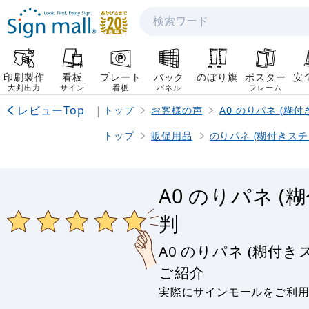
検索
印刷製作
看板
プレート
バック
のぼり旗
ポスター
安
大判出力
サイン
看板
パネル
フレーム
レビューTop
|
トップ
お客様の声
A0 のりパネ (糊
トップ
販促用品
のりパネ (糊付きスチ
A0 のりパネ
判
A0 のりパネ (糊
ご紹介
実際にサインモールをご利