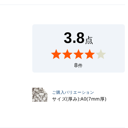
3.8
点
8
件
ご購入バリエーション
サイズ(厚み):A0(7mm厚)