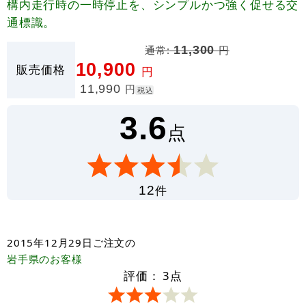
構内走行時の一時停止を、シンプルかつ強く促せる交
通標識。
通常:
11,300
円
10,900
販売価格
円
11,990
円
税込
3.6
点
件
12
2015年12月29日
ご注文の
岩手県
のお客様
評価：
3
点