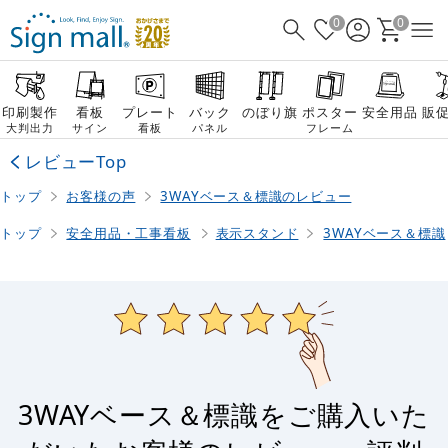
0
0
印刷製作
看板
プレート
バック
のぼり旗
ポスター
安全用品
販
大判出力
サイン
看板
パネル
フレーム
レビューTop
トップ
お客様の声
3WAYベース＆標識のレビュー
トップ
安全用品・工事看板
表示スタンド
3WAYベース＆標識
3WAYベース＆標識をご購入いた