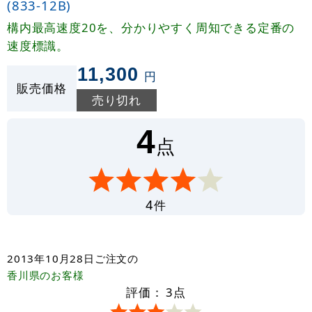
(833-12B)
構内最高速度20を、分かりやすく周知できる定番の
速度標識。
11,300
円
販売価格
売り切れ
4
点
件
4
2013年10月28日
ご注文の
香川県
のお客様
評価：
3
点