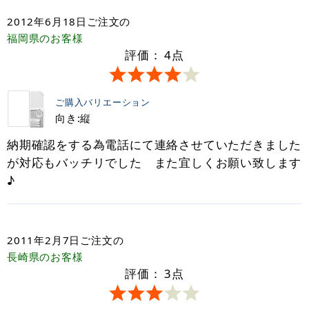
2012年6月18日
ご注文の
福岡県
のお客様
評価：
4
点
ご購入バリエーション
向き:縦
納期確認をする為電話にて連絡させていただきました
が対応もバッチリでした また宜しくお願い致します
♪
2011年2月7日
ご注文の
長崎県
のお客様
評価：
3
点