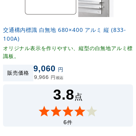
交通構内標識 白無地 680×400 アルミ 縦 (833-
100A)
オリジナル表示を作りやすい、縦型の白無地アルミ標
識板。
9,060
円
販売価格
9,966
円
税込
3.8
点
件
6