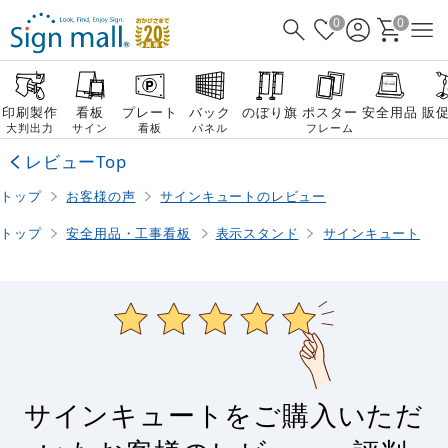
0
0
印刷製作
看板
プレート
バック
のぼり旗
ポスター
安全用品
販
大判出力
サイン
看板
パネル
フレーム
レビューTop
トップ
お客様の声
サインキュートのレビュー
トップ
安全用品・工事看板
表示スタンド
サインキュート
サインキュートをご購入いただ