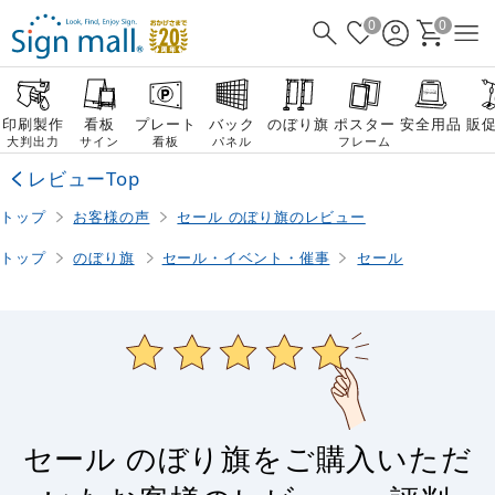
0
0
印刷製作
看板
プレート
バック
のぼり旗
ポスター
安全用品
販
大判出力
サイン
看板
パネル
フレーム
レビューTop
トップ
お客様の声
セール のぼり旗のレビュー
トップ
のぼり旗
セール・イベント・催事
セール
セール のぼり旗をご購入いただ