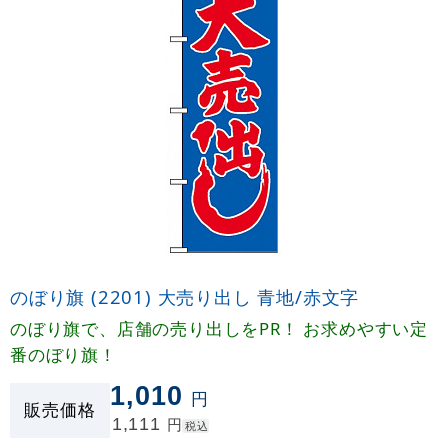
のぼり旗 (2201) 大売り出し 青地/赤文字
のぼり旗で、店舗の売り出しをPR！ お求めやすい定
番のぼり旗！
1,010
円
販売価格
1,111
円
税込