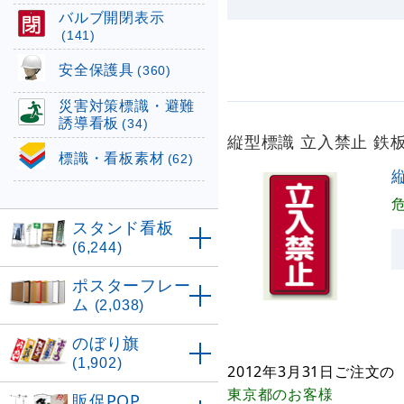
バルブ開閉表示
(141)
安全保護具
(360)
災害対策標識・避難
誘導看板
(34)
縦型標識 立入禁止 鉄板 
標識・看板素材
(62)
縦
スタンド看板
(6,244)
ポスターフレー
ム
(2,038)
のぼり旗
(1,902)
2012年3月31日
ご注文の
東京都
のお客様
販促POP