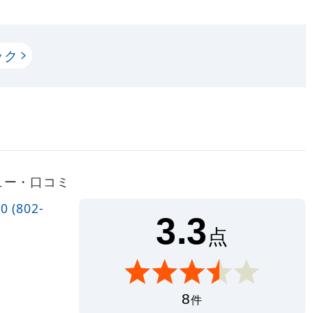
ック
ビュー・口コミ
(802-
3.3
点
8
件