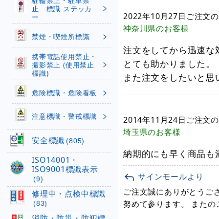
駐輪禁止・駐車禁
止 標識 ステッカ
2022年10月27日
ご注文の
ー
神奈川県
のお客様
禁煙・喫煙所標識
注文をしてから迅速な
携帯電話使用禁止・
とても助かりました。
撮影禁止 (使用禁止
標識)
また注文をしたいと思
危険標識・危険看板
注意標識・警戒標識
2014年11月24日
ご注文の
埼玉県
のお客様
安全標識
(805)
納期的にも早く商品も
ISO14001・
ISO9001標識表示
サインモールより
(9)
ご注文誠にありがとうござ
修理中・点検中標識
努めて参ります。 また
(83)
消防・防災・防犯標