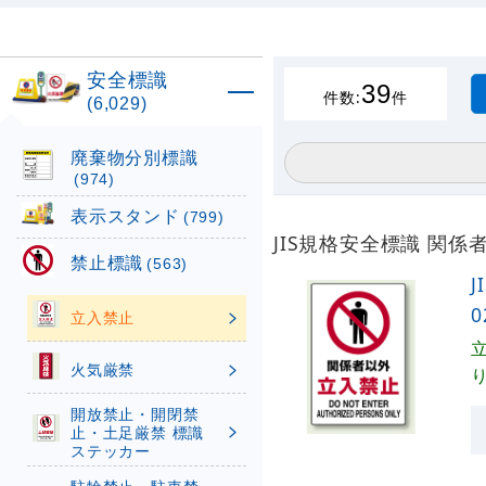
安全標識
39
件数:
件
(6,029)
廃棄物分別標識
(974)
表示スタンド
(799)
JIS規格安全標識 関係者
禁止標識
(563)
J
0
立入禁止
火気厳禁
開放禁止・開閉禁
止・土足厳禁 標識
ステッカー