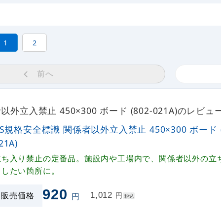
1
2
前へ
以外立入禁止 450×300 ボード (802-021A)のレビ
IS規格安全標識 関係者以外立入禁止 450×300 ボード (
21A)
立ち入り禁止の定番品。施設内や工場内で、関係者以外の立
りしたい箇所に。
920
販売価格
1,012
円
円
税込