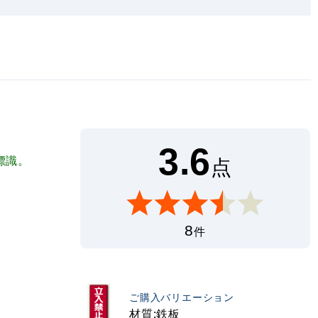
3.6
標識。
点
8
件
ご購入バリエーション
材質:鉄板