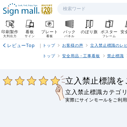
検索
印刷製作
看板
プレート
バック
のぼり旗
ポスター
安
大判出力
サイン
看板
パネル
フレーム
レビューTop
|
トップ
お客様の声
立入禁止標識のレ
トップ
安全用品・工事看板
禁止標識
立入禁止標識を
立入禁止標識カテゴ
実際にサインモールをご利