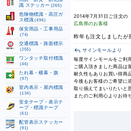
識 ステッカー
(265)
危険物標識・高圧ガ
2014年7月31日
ご注文の
ス標識
(496)
広島県
のお客様
保安用品・工事用品
(74)
昨年も注文しましたが
交通標識・路面標示
(255)
サインモールより
ワンタッチ取付標識
毎度サインモールをご利
(46)
ご購入頂きました商品は
たれ幕・横幕・旗
耐久性もありお買い得商
(97)
今後もお客様のご希望に
室内表示・屋内標識
取り揃えてまいりたいと
(134)
またのご利用心よりお待
安全テープ・表示テ
ープ・標識テープ
(61)
配管表示ステッカー
(91)