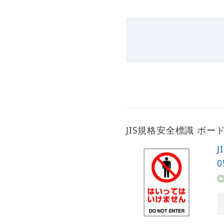
JIS規格安全標識 ボード
J
0