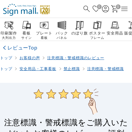
0
0
印刷製作
看板
プレート
バック
のぼり旗
ポスター
安全用品
販
大判出力
サイン
看板
パネル
フレーム
レビューTop
トップ
お客様の声
注意標識・警戒標識のレビュー
トップ
安全用品・工事看板
禁止標識
注意標識・警戒標識
注意標識・警戒標識をご購入いた