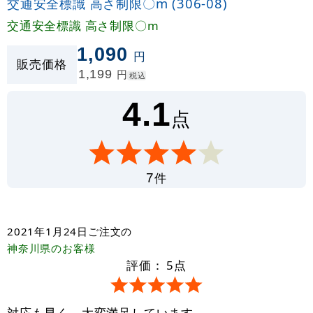
交通安全標識 高さ制限〇m (306-08)
交通安全標識 高さ制限〇m
1,090
円
販売価格
1,199
円
税込
4.1
点
件
7
2021年1月24日
ご注文の
神奈川県
のお客様
評価：
5
点
対応も早く、大変満足しています。