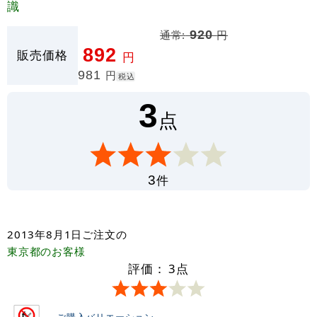
識
通常:
920
円
892
販売価格
円
981
円
税込
3
点
件
3
2013年8月1日
ご注文の
東京都
のお客様
評価：
3
点
ご購入バリエーション