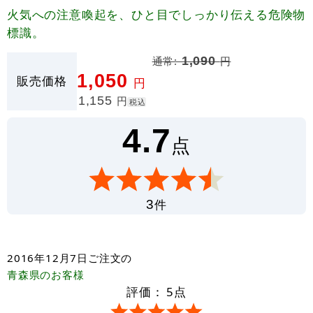
火気への注意喚起を、ひと目でしっかり伝える危険物
標識。
通常:
1,090
円
1,050
販売価格
円
1,155
円
税込
4.7
点
件
3
2016年12月7日
ご注文の
青森県
のお客様
評価：
5
点