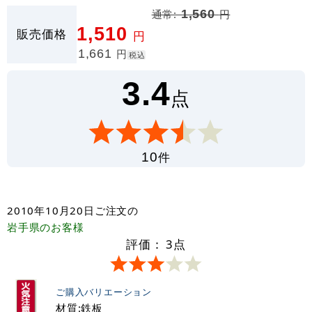
通常:
1,560
円
1,510
販売価格
円
1,661
円
税込
3.4
点
件
10
2010年10月20日
ご注文の
岩手県
のお客様
評価：
3
点
ご購入バリエーション
材質:鉄板