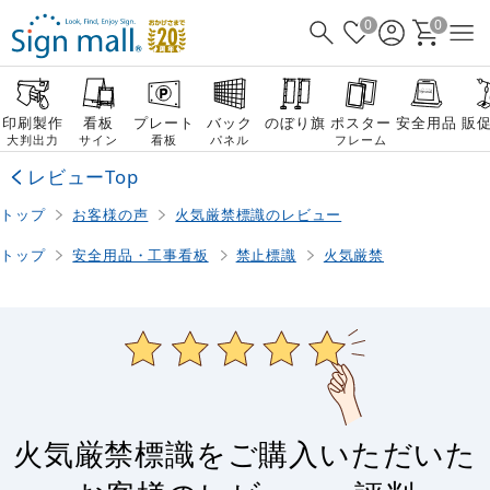
0
0
印刷製作
看板
プレート
バック
のぼり旗
ポスター
安全用品
販
大判出力
サイン
看板
パネル
フレーム
レビューTop
トップ
お客様の声
火気厳禁標識のレビュー
トップ
安全用品・工事看板
禁止標識
火気厳禁
火気厳禁標識をご購入いただいた