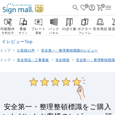
0
0
印刷製作
看板
プレート
バック
のぼり旗
ポスター
安全用品
販
大判出力
サイン
看板
パネル
フレーム
レビューTop
トップ
お客様の声
安全第一・整理整頓標識のレビュー
トップ
安全用品・工事看板
安全標識
安全第一・整理整頓標識
安全第一・整理整頓標識をご購入