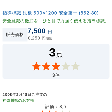
指導標識 鉄板 300×1200 安全第一 (832-80)
安全意識の徹底を、ひと目で力強く伝える指導標識。
7,500
円
販売価格
8,250
円
税込
3
点
件
3
2008年2月18日
ご注文の
神奈川県
のお客様
評価：
3
点