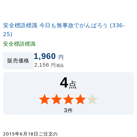
安全標語標識 今日も無事故でがんばろう (336-
25)
安全標語標識
1,960
円
販売価格
2,156
円
税込
4
点
件
3
2015年6月18日
ご注文の