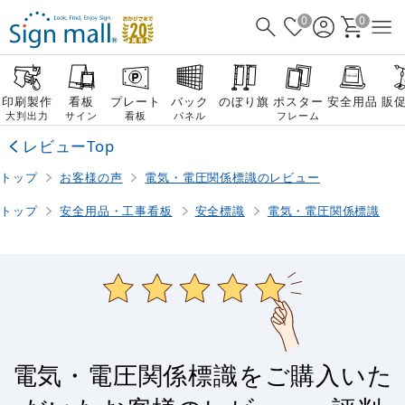
0
0
印刷製作
看板
プレート
バック
のぼり旗
ポスター
安全用品
販
大判出力
サイン
看板
パネル
フレーム
レビューTop
トップ
お客様の声
電気・電圧関係標識のレビュー
トップ
安全用品・工事看板
安全標識
電気・電圧関係標識
電気・電圧関係標識をご購入いた