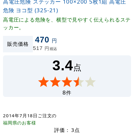
高電圧危険 ステッカー 100×200 5枚1組 高電圧
危険 ヨコ型 (325-21)
高電圧による危険を、横型で見やすく伝えられるステ
ッカー。
470
円
販売価格
517
円
税込
3.4
点
件
8
2014年7月18日
ご注文の
福岡県
のお客様
評価：
3
点