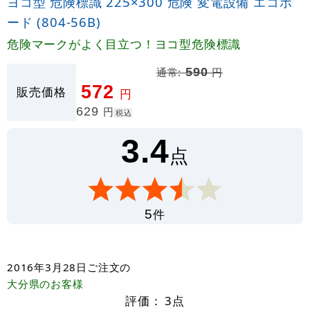
ヨコ型 危険標識 225×300 危険 変電設備 エコボ
ード (804-56B)
危険マークがよく目立つ！ヨコ型危険標識
通常:
590
円
572
販売価格
円
629
円
税込
3.4
点
件
5
2016年3月28日
ご注文の
大分県
のお客様
評価：
3
点