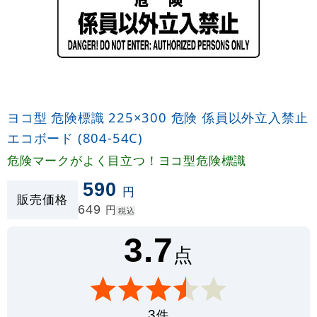
ヨコ型 危険標識 225×300 危険 係員以外立入禁止
エコボード (804-54C)
危険マークがよく目立つ！ヨコ型危険標識
590
円
販売価格
649
円
税込
3.7
点
件
3