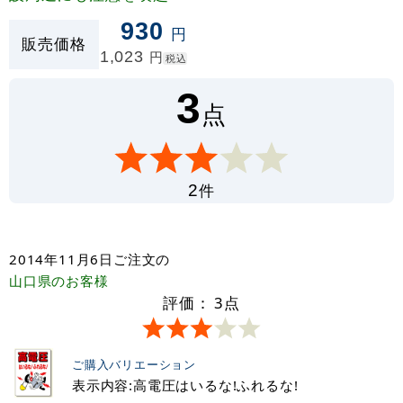
930
円
販売価格
1,023
円
税込
3
点
件
2
2014年11月6日
ご注文の
山口県
のお客様
評価：
3
点
ご購入バリエーション
表示内容:高電圧はいるな!ふれるな!