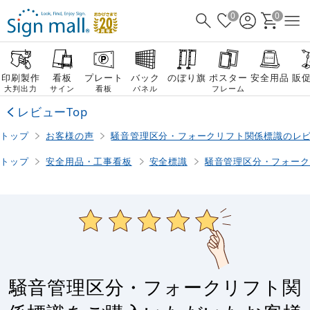
0
0
印刷製作
看板
プレート
バック
のぼり旗
ポスター
安全用品
販
大判出力
サイン
看板
パネル
フレーム
レビューTop
トップ
お客様の声
騒音管理区分・フォークリフト関係標識のレ
トップ
安全用品・工事看板
安全標識
騒音管理区分・フォーク
騒音管理区分・フォークリフト関