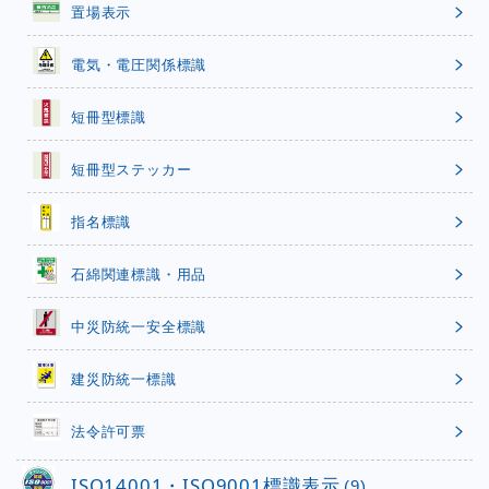
置場表示
電気・電圧関係標識
短冊型標識
短冊型ステッカー
指名標識
石綿関連標識・用品
中災防統一安全標識
建災防統一標識
法令許可票
ISO14001・ISO9001標識表示
(9)