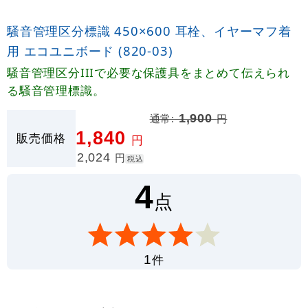
騒音管理区分標識 450×600 耳栓、イヤーマフ着
用 エコユニボード (820-03)
騒音管理区分IIIで必要な保護具をまとめて伝えられ
る騒音管理標識。
通常:
1,900
円
1,840
販売価格
円
2,024
円
税込
4
点
件
1