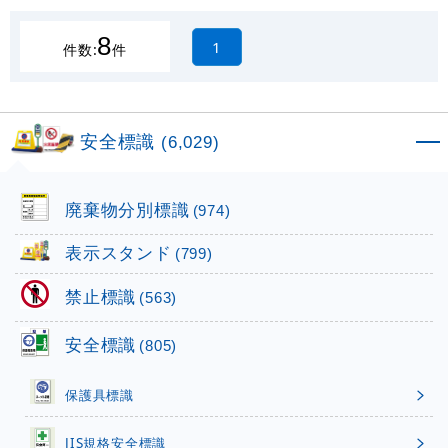
8
1
件数:
件
安全標識
(6,029)
廃棄物分別標識
(974)
表示スタンド
(799)
禁止標識
(563)
安全標識
(805)
保護具標識
JIS規格安全標識