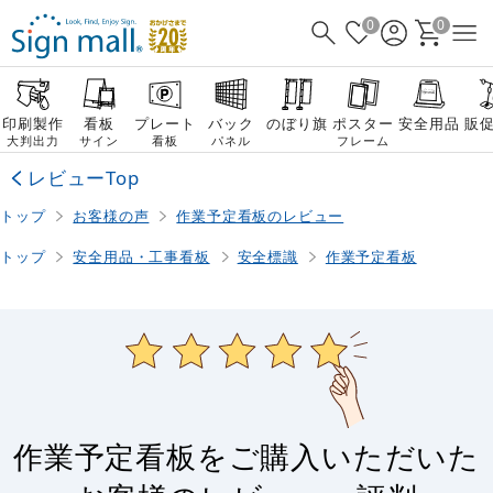
0
0
印刷製作
看板
プレート
バック
のぼり旗
ポスター
安全用品
販
大判出力
サイン
看板
パネル
フレーム
レビューTop
トップ
お客様の声
作業予定看板のレビュー
トップ
安全用品・工事看板
安全標識
作業予定看板
作業予定看板をご購入いただいた