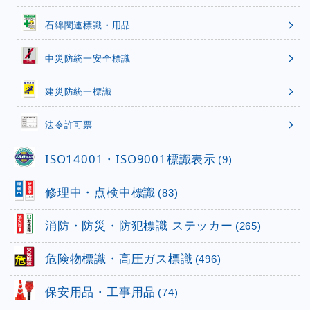
石綿関連標識・用品
中災防統一安全標識
建災防統一標識
法令許可票
ISO14001・ISO9001標識表示
(9)
修理中・点検中標識
(83)
消防・防災・防犯標識 ステッカー
(265)
危険物標識・高圧ガス標識
(496)
保安用品・工事用品
(74)