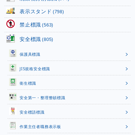
表示スタンド
(798)
禁止標識
(563)
安全標識
(805)
保護具標識
JIS規格安全標識
衛生標識
安全第一・整理整頓標識
安全標語標識
作業主任者職務表示板